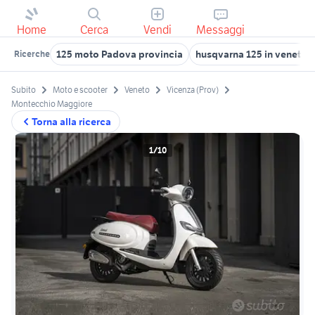
Home
Cerca
Vendi
Messaggi
125 moto Padova provincia
husqvarna 125 in veneto
Ricerche
Subito
Moto e scooter
Veneto
Vicenza (Prov)
Montecchio Maggiore
Torna alla ricerca
1/10