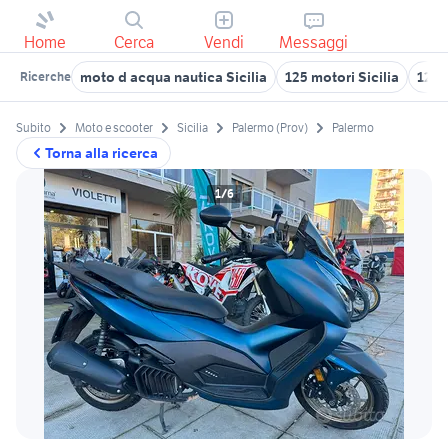
Home
Cerca
Vendi
Messaggi
moto d acqua nautica Sicilia
125 motori Sicilia
125 
Ricerche
Subito
Moto e scooter
Sicilia
Palermo (Prov)
Palermo
Torna alla ricerca
1/6