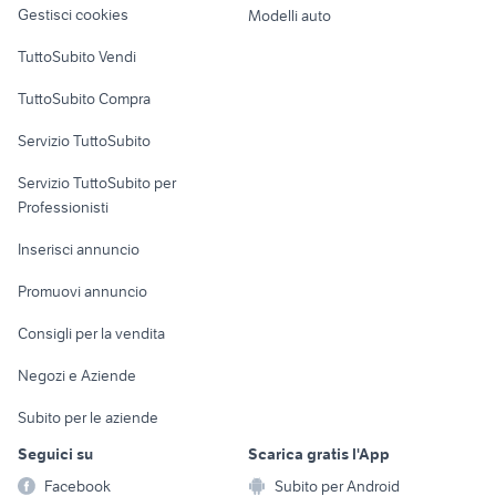
altro
Gestisci cookies
Modelli auto
scooter bmw 125 moto
cafe racer usate
Case vacanza
TuttoSubito Vendi
suzuki gsx s 750 usata
ktm rc 390 usata
Uffici e Locali
moto usate monza
xr 600
TuttoSubito Compra
commerciali
Servizio TuttoSubito
elettronica
per la casa e la
sports e hobby
Servizio TuttoSubito per
persona
Informatica
Animali
Professionisti
Arredamento e
Console e
Accessori per
Casalinghi
Inserisci annuncio
Videogiochi
animali
Elettrodomestici
Promuovi annuncio
Audio/Video
Musica e Film
Giardino e Fai da te
Consigli per la vendita
Fotografia
Libri e Riviste
Abbigliamento e
Negozi e Aziende
Telefonia
Strumenti Musicali
Accessori
Subito per le aziende
Sports
Tutto per i bambini
Seguici su
Scarica gratis l'App
Biciclette
Facebook
Subito per Android