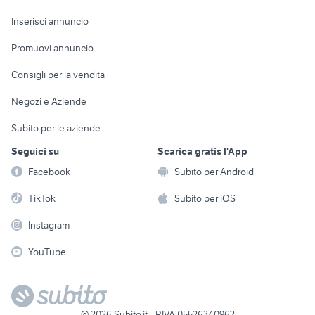
Arredamento e
Console e
Accessori per
Casalinghi
Inserisci annuncio
Videogiochi
animali
Elettrodomestici
Promuovi annuncio
Audio/Video
Musica e Film
Giardino e Fai da te
Consigli per la vendita
Fotografia
Libri e Riviste
Abbigliamento e
Negozi e Aziende
Telefonia
Strumenti Musicali
Accessori
Subito per le aziende
Sports
Tutto per i bambini
Seguici su
Scarica gratis l'App
Biciclette
Facebook
Subito per Android
Collezionismo
TikTok
Subito per iOS
Instagram
YouTube
©
2026
Subito.it - P.IVA 05526340962