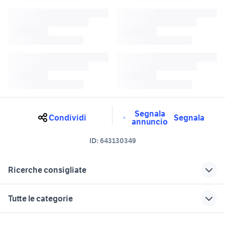
Segnala
Condividi
Segnala
annuncio
ID:
643130349
Ricerche consigliate
suzuki moto accessori moto Bari
suzuki bari
Tutte le categorie
provincia
suzuki taranto
suzuki foggia
motori
immobili
lavoro e servizi