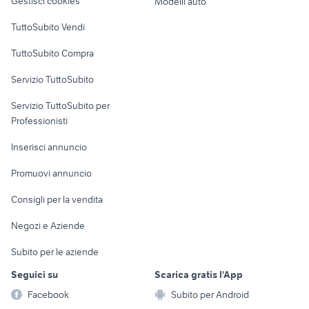
Gestisci cookies
Modelli auto
barche a vela svedesi
gommone 10 metri
Case vacanza
TuttoSubito Vendi
costo barca a motore
boat
Uffici e Locali
gozzo da restaurare
cranchi clipper
TuttoSubito Compra
commerciali
Servizio TuttoSubito
elettronica
per la casa e la
sports e hobby
Servizio TuttoSubito per
persona
Informatica
Animali
Professionisti
Arredamento e
Console e
Accessori per
Casalinghi
Inserisci annuncio
Videogiochi
animali
Elettrodomestici
Promuovi annuncio
Audio/Video
Musica e Film
Giardino e Fai da te
Consigli per la vendita
Fotografia
Libri e Riviste
Abbigliamento e
Negozi e Aziende
Telefonia
Strumenti Musicali
Accessori
Subito per le aziende
Sports
Tutto per i bambini
Seguici su
Scarica gratis l'App
Biciclette
Facebook
Subito per Android