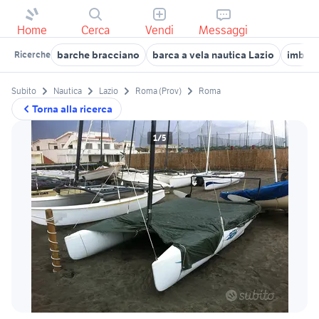
Home
Cerca
Vendi
Messaggi
barche bracciano
barca a vela nautica Lazio
imbarc
Ricerche
Subito
Nautica
Lazio
Roma (Prov)
Roma
Torna alla ricerca
1/5