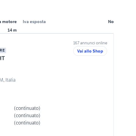
a motore
Iva esposta
No
14 m
167 annunci online
RE
Vai allo Shop
HT
, Italia
(continuato)
(continuato)
(continuato)