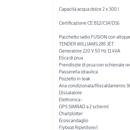
Capacità acqua dolce 2 x 300 l
Certificazione CE B12/C14/D16
Pacchetto radio FUSION con altopar
TENDER WILLIAMS 285 JET
Generatore 220 V 50 Hz 11 kVA
Elica di prua
Prendisole di prua con schienale re
Passerella idraulica
Pozzetto in teak
Aria condizionata/Riscaldamento 
Dissalatore
Elettronica :
GPS SIMRAD a 2 schermi
Chartplotter
Ecoscandaglio
Flyboat Ripetitore/i