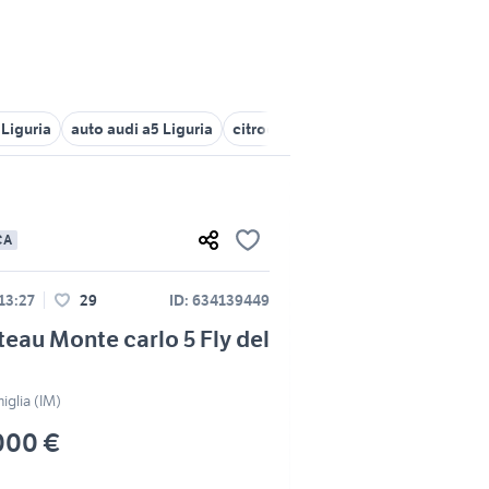
 Liguria
auto audi a5 Liguria
citroen c5 Liguria
auto mazda mx 
CA
 13:27
29
ID: 634139449
eau Monte carlo 5 Fly del
iglia (IM)
000 €