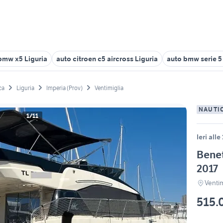
bmw x5 Liguria
auto citroen c5 aircross Liguria
auto bmw serie 5
ca
Liguria
Imperia (Prov)
Ventimiglia
NAUTI
1/11
Ieri alle
Benet
2017
Ventim
515.