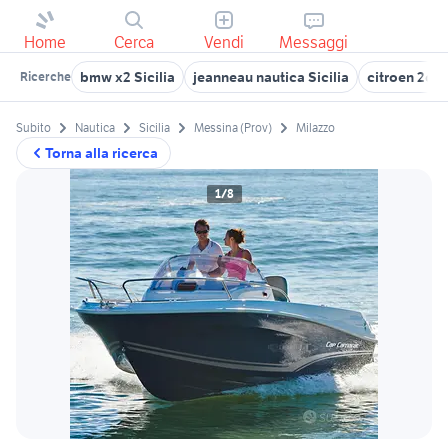
Home
Cerca
Vendi
Messaggi
bmw x2 Sicilia
jeanneau nautica Sicilia
citroen 2cv S
Ricerche
Subito
Nautica
Sicilia
Messina (Prov)
Milazzo
Torna alla ricerca
1/8