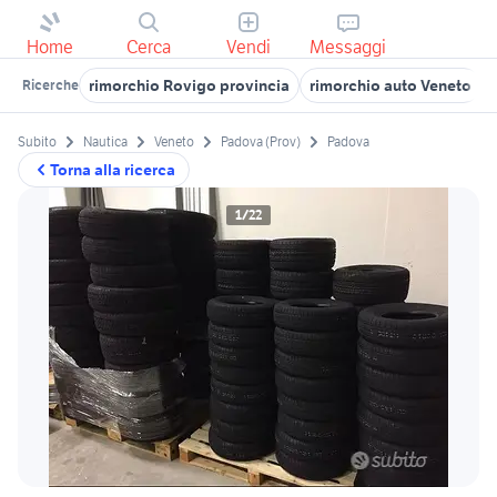
Home
Cerca
Vendi
Messaggi
rimorchio Rovigo provincia
rimorchio auto Veneto
Ricerche
Subito
Nautica
Veneto
Padova (Prov)
Padova
Torna alla ricerca
1/22