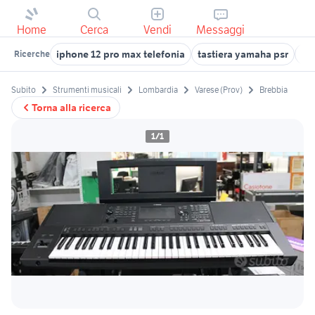
Home
Cerca
Vendi
Messaggi
iphone 12 pro max telefonia
tastiera yamaha psr
ga
Ricerche
Subito
Strumenti musicali
Lombardia
Varese (Prov)
Brebbia
Torna alla ricerca
1/1