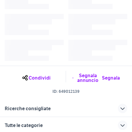
Segnala
Condividi
Segnala
annuncio
ID:
649012139
Ricerche consigliate
cocorito sava
sava in puglia
Tutte le categorie
barche sava
nintendo sava