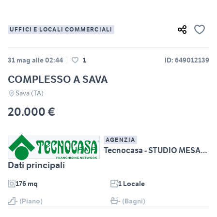
UFFICI E LOCALI COMMERCIALI
31 mag alle 02:44
1
ID: 649012139
COMPLESSO A SAVA
Sava (TA)
20.000 €
AGENZIA
Tecnocasa - STUDIO MESAGNE CENTRO srl
Dati principali
176 mq
1 Locale
- (Piano)
- (Bagni)