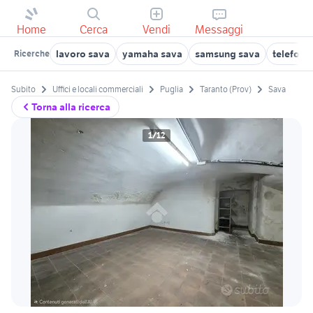
Home
Cerca
Vendi
Messaggi
lavoro sava
yamaha sava
samsung sava
telefoni
Ricerche
Subito
Uffici e locali commerciali
Puglia
Taranto (Prov)
Sava
Torna alla ricerca
1/12