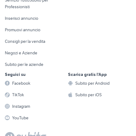
Servizio TuttoSubito per
persona
Informatica
Animali
Professionisti
Arredamento e
Console e
Accessori per
Casalinghi
Inserisci annuncio
Videogiochi
animali
Elettrodomestici
Promuovi annuncio
Audio/Video
Musica e Film
Giardino e Fai da te
Consigli per la vendita
Fotografia
Libri e Riviste
Abbigliamento e
Negozi e Aziende
Telefonia
Strumenti Musicali
Accessori
Subito per le aziende
Sports
Tutto per i bambini
Seguici su
Scarica gratis l'App
Biciclette
Facebook
Subito per Android
Collezionismo
TikTok
Subito per iOS
Instagram
YouTube