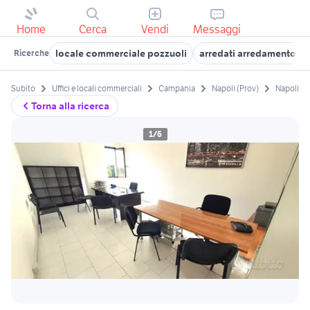
Home
Cerca
Vendi
Messaggi
locale commerciale pozzuoli
arredati arredamento Na
Ricerche
Subito
Uffici e locali commerciali
Campania
Napoli (Prov)
Napoli
Torna alla ricerca
1/6