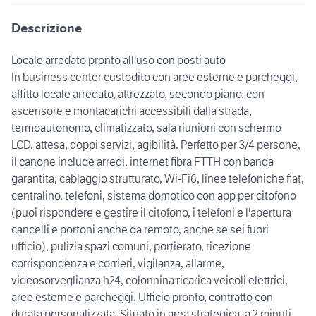
Descrizione
Locale arredato pronto all'uso con posti auto
In business center custodito con aree esterne e parcheggi,
affitto locale arredato, attrezzato, secondo piano, con
ascensore e montacarichi accessibili dalla strada,
termoautonomo, climatizzato, sala riunioni con schermo
LCD, attesa, doppi servizi, agibilità. Perfetto per 3/4 persone,
il canone include arredi, internet fibra FTTH con banda
garantita, cablaggio strutturato, Wi-Fi6, linee telefoniche flat,
centralino, telefoni, sistema domotico con app per citofono
(puoi rispondere e gestire il citofono, i telefoni e l'apertura
cancelli e portoni anche da remoto, anche se sei fuori
ufficio), pulizia spazi comuni, portierato, ricezione
corrispondenza e corrieri, vigilanza, allarme,
videosorveglianza h24, colonnina ricarica veicoli elettrici,
aree esterne e parcheggi. Ufficio pronto, contratto con
durata personalizzata. Situato in area strategica, a 2 minuti