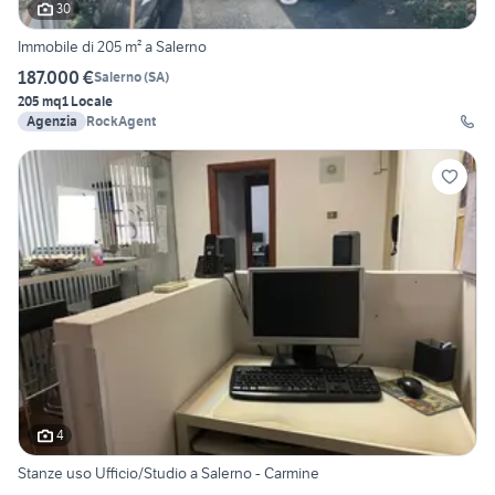
30
Immobile di 205 m² a Salerno
187.000 €
Salerno
(
SA
)
205 mq
1 Locale
Agenzia
RockAgent
4
Stanze uso Ufficio/Studio a Salerno - Carmine