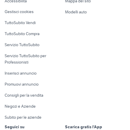
Accessibilità
Mappa del sito
Loft, mansarde e
Veicoli commerciali
altro
Gestisci cookies
Modelli auto
Case vacanza
TuttoSubito Vendi
Uffici e Locali
TuttoSubito Compra
commerciali
Servizio TuttoSubito
elettronica
per la casa e la
sports e hobby
Servizio TuttoSubito per
persona
Informatica
Animali
Professionisti
Arredamento e
Console e
Accessori per
Casalinghi
Inserisci annuncio
Videogiochi
animali
Elettrodomestici
Promuovi annuncio
Audio/Video
Musica e Film
Giardino e Fai da te
Consigli per la vendita
Fotografia
Libri e Riviste
Abbigliamento e
Negozi e Aziende
Telefonia
Strumenti Musicali
Accessori
Subito per le aziende
Sports
Tutto per i bambini
Seguici su
Scarica gratis l'App