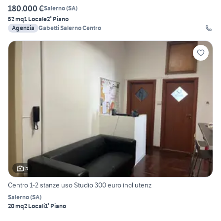
180.000 €
Salerno
(
SA
)
52 mq
1 Locale
2° Piano
Agenzia
Gabetti Salerno Centro
5
Centro 1-2 stanze uso Studio 300 euro incl utenz
Salerno
(
SA
)
20 mq
2 Locali
1° Piano