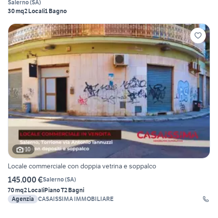
Salerno
(
SA
)
30 mq
2 Locali
1 Bagno
10
Locale commerciale con doppia vetrina e soppalco
145.000 €
Salerno
(
SA
)
70 mq
2 Locali
Piano T
2 Bagni
Agenzia
CASAISSIMA IMMOBILIARE