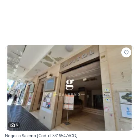
6
Negozio Salerno [Cod. rif 3316547VCG]