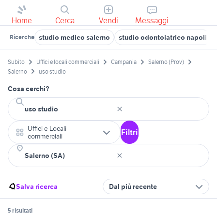
Home
Cerca
Vendi
Messaggi
studio medico salerno
studio odontoiatrico napoli
Ricerche
Subito
Uffici e locali commerciali
Campania
Salerno (Prov)
Salerno
uso studio
Cosa cerchi?
Uffici e Locali
Filtri
commerciali
Salva ricerca
Dal più recente
5 risultati