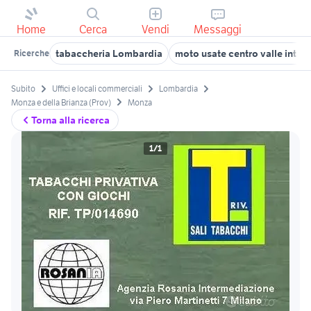
Home
Cerca
Vendi
Messaggi
tabaccheria Lombardia
moto usate centro valle intelv
Ricerche
Subito
Uffici e locali commerciali
Lombardia
Monza e della Brianza (Prov)
Monza
Torna alla ricerca
1/1