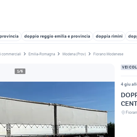
 provincia
doppio reggio emilia e provincia
doppia rimini
dop
li commerciali
Emilia-Romagna
Modena (Prov)
Fiorano Modenese
VEICO
1/6
4 giu al
DOPP
CENT
Fiora