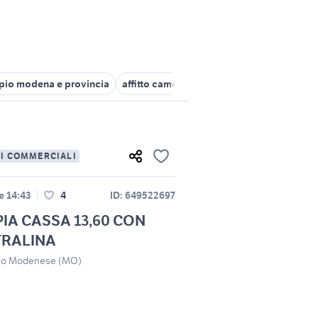
pio modena e provincia
affitto camere doppia Ravenna provincia
LI COMMERCIALI
le 14:43
4
ID: 649522697
IA CASSA 13,60 CON
RALINA
no Modenese (MO)