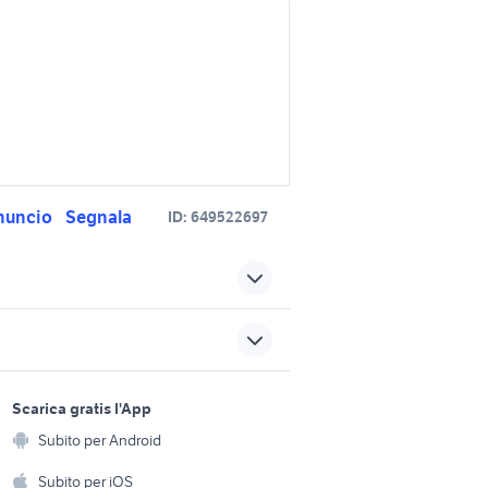
nuncio
Segnala
ID:
649522697
doppio parma
ia cassa
centralina animali
sports e hobby
cassa giocattolo
a
Scarica gratis l'App
Animali
doppio gioco
Subito per Android
ento e
Accessori per animali
ati
trattori usati siena
hi
Subito per iOS