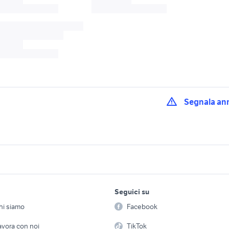
Segnala an
ggio nell'emilia
doppio bologna e provincia
doppia parma
amere doppia
stanza doppia milano
semirimorchio dopp
provincia
lavoro e servizi
elettronica
per la casa e la
 cassa
centralina per aprilia
cassa ravenna
Seguici su
person
Offerte di lavoro
Informatica
oma
doppio sicilia
cassa subwoofer
hi siamo
Facebook
Arredam
etto
Servizi
Console e Videogiochi
 doppio
veicoli commerciali usati lazio
cassoni scarrabili us
Casaling
avora con noi
TikTok