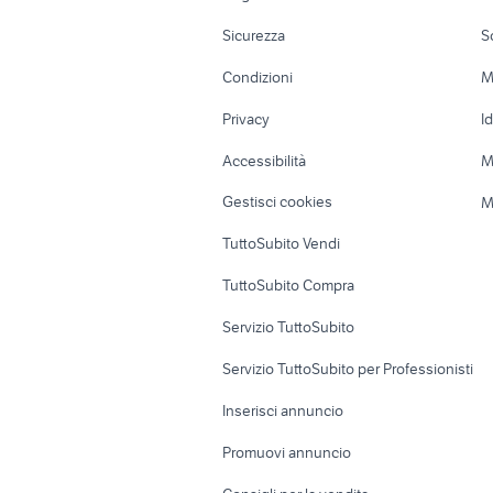
Moto e Scooter
Ville singole e
ribaltabili usati lombardia
escavatori
Sicurezza
S
Accessori Moto
Terreni e rustic
Condizioni
M
Nautica
Garage e box
Privacy
I
Caravan e Camper
Loft, mansarde 
Accessibilità
M
Veicoli commerciali
Case vacanza
Gestisci cookies
M
Uffici e Locali
TuttoSubito Vendi
commerciali
TuttoSubito Compra
Servizio TuttoSubito
Servizio TuttoSubito per Professionisti
Inserisci annuncio
Promuovi annuncio