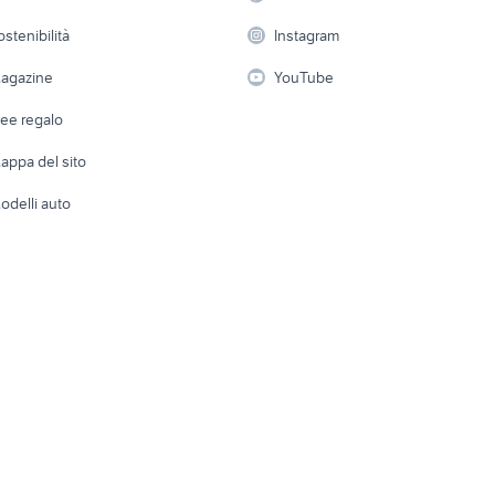
iveco daily usato rib
 a schiera
Candidati in cerca di
Audio/Video
 usati sicilia privati
rimorchio per cereali usato
Elettrod
ostenibilità
Instagram
privato
lavoro
i
Fotografia
Giardino 
agazine
YouTube
Attrezzature di lavoro
Telefonia
Abbigli
dee regalo
Accesso
e altro
appa del sito
Tutto per
odelli auto