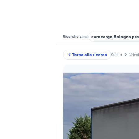
eurocargo Bologna pro
Ricerche
simili
Torna alla ricerca
Subito
Veico