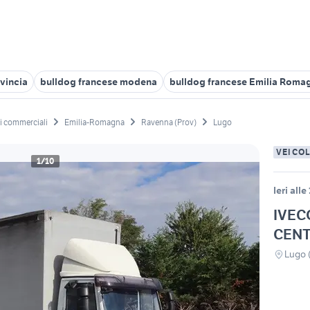
vincia
bulldog francese modena
bulldog francese Emilia Roma
li commerciali
Emilia-Romagna
Ravenna (Prov)
Lugo
VEICO
1/10
Ieri alle
IVEC
CENT
Lugo 