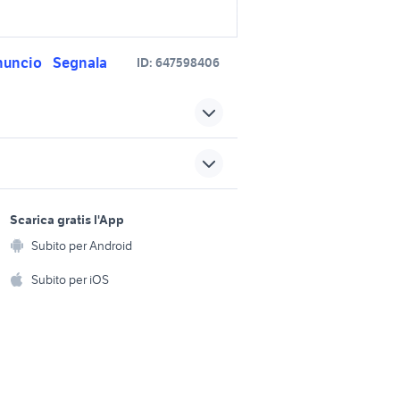
nuncio
Segnala
ID:
647598406
eurocargo motori Modena
a
provincia
sports e hobby
rrara
eurocargo motori Emilia
a
Scarica gratis l'App
Romagna
Animali
Subito per Android
ento e
iveco eurocargo ribaltabile
Accessori per animali
hi
Subito per iOS
centine
Musica e Film
omestici
n gru
Libri e Riviste
eurocargo 75 accessori auto
e Fai da te
Strumenti Musicali
amento e
sati lazio
piantapatate
ri
Sports