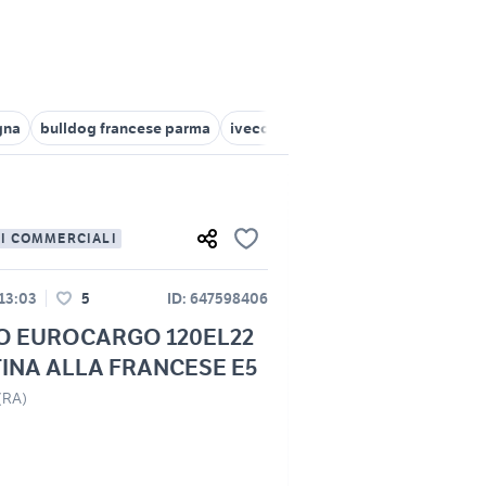
gna
bulldog francese parma
iveco daily veicoli commerciali Em
LI COMMERCIALI
 13:03
5
ID: 647598406
O EUROCARGO 120EL22
INA ALLA FRANCESE E5
(RA)