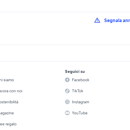
Segnala an
eurocargo veicoli
eurocargo Reggio Emilia
emilia romagna
commerciali Bologn
provincia
provincia
lavoro e servizi
elettronica
per la casa e la
y ribaltabile Emilia
bouledogue francese animali
bulldog francese Fe
Seguici su
person
a
Emilia Romagna
provincia
Offerte di lavoro
Informatica
hi siamo
Facebook
Arredam
iveco daily usato ribaltabile
ly 35
iveco stralis 500
etto
Servizi
Console e Videogiochi
Casaling
privato
avora con noi
TikTok
lla francese
ricambi iveco eurocargo 120
iveco eurocargo 75
 a schiera
Candidati in cerca di
Audio/Video
Elettrod
ostenibilità
Instagram
lavoro
iveco eurocargo co
i
Fotografia
francesi
nokia e5 00
Giardino 
veicoli commerciali
agazine
YouTube
Attrezzature di lavoro
Telefonia
ommerciali usati
Abbigli
cassoni scarrabili usati
veicoli commerciali u
dee regalo
Accesso
e altro