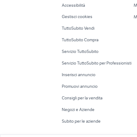
Accessibilità
M
Veicoli commerciali
Case vacanza
Gestisci cookies
M
Uffici e Locali
TuttoSubito Vendi
commerciali
TuttoSubito Compra
Servizio TuttoSubito
Servizio TuttoSubito per Professionisti
Inserisci annuncio
Promuovi annuncio
Consigli per la vendita
Negozi e Aziende
Subito per le aziende