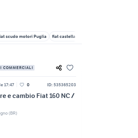
fiat scudo motori Puglia
fiat castellaneta
fiat matino
fiat binett
LI COMMERCIALI
le 17:47
0
ID: 535365203
e e cambio Fiat 160 NC /
igno (BR)