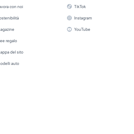
automatico
etto
Servizi
Console e Videogiochi
Casaling
avora con noi
TikTok
pomello cambio fiat 500
panasonic 160
 a schiera
Candidati in cerca di
Audio/Video
Elettrod
ostenibilità
Instagram
lavoro
mmerciali usati lazio
carraro tigre
camion cisterna
i
Fotografia
Giardino 
agazine
YouTube
Attrezzature di lavoro
Telefonia
Abbigli
dee regalo
Accesso
e altro
appa del sito
Tutto per
odelli auto