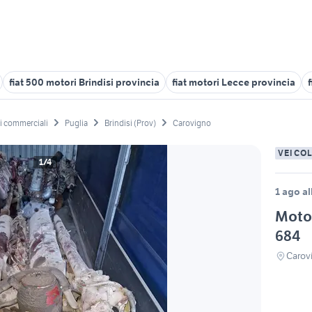
fiat 500 motori Brindisi provincia
fiat motori Lecce provincia
li commerciali
Puglia
Brindisi (Prov)
Carovigno
VEICO
1/4
1 ago al
Motor
684
Carov