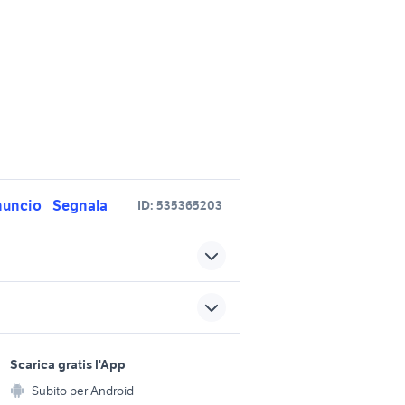
nuncio
Segnala
ID:
535365203
fiat laterza
fiat Racale
sports e hobby
fiat 684 accessori auto
a
Scarica gratis l'App
Animali
Subito per Android
mazda mx 5 nc
ento e