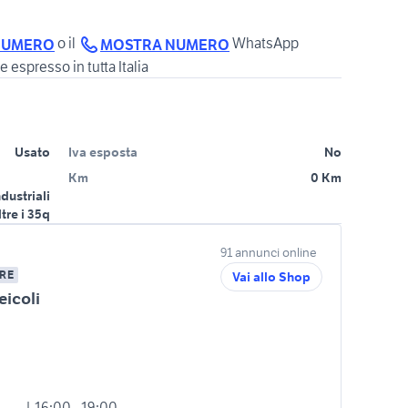
o il
WhatsApp
NUMERO
MOSTRA NUMERO
e espresso in tutta Italia
Usato
Iva esposta
No
Km
0 Km
ndustriali
ltre i 35q
91 annunci online
RE
Vai allo Shop
eicoli
| 16:00 - 19:00