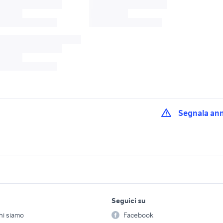
Segnala an
hi motori Lecce
fiat miggiano
motori Altamura
rano
motori Casarano
fiat spongano
lavoro e servizi
elettronica
per la casa e la
fiat 160 nc
fiat 684 motori
Seguici su
person
Offerte di lavoro
Informatica
opel mokka cambio
hi siamo
Facebook
at 1300
cambio fiat ducato
Arredam