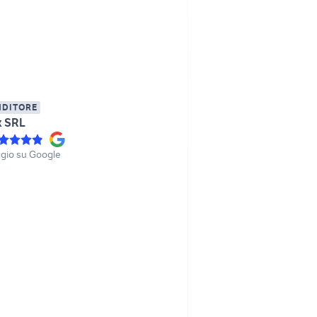
NDITORE
ix SRL
gio su Google