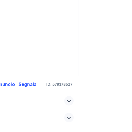
nuncio
Segnala
ID:
579178527
trattori verolanuova
trattore Monza e della
sports e hobby