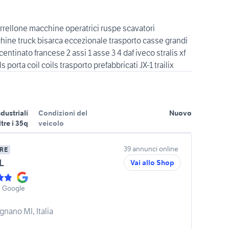
arrellone macchine operatrici ruspe scavatori
ine truck bisarca eccezionale trasporto casse grandi
ntinato francese 2 assi 1 asse 3 4 daf iveco stralis xf
ndustriali
Condizioni del
Nuovo
ltre i 35q
veicolo
39 annunci online
RE
L
Vai allo Shop
u Google
gnano MI, Italia