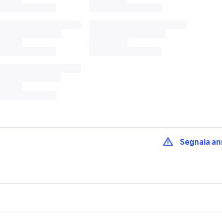
Segnala an
trattore agricolo Bergamo
trattore john deere
iadana
provincia
Lombardia
Bergamo provincia
trattori lonato del garda
m5 auto Lombardia
lavoro e servizi
elettronica
per la casa e la