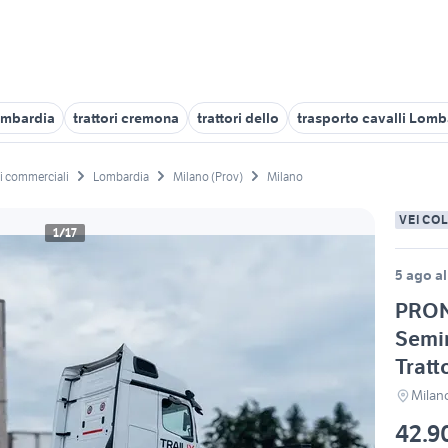
ombardia
trattori cremona
trattori dello
trasporto cavalli Lomb
li commerciali
Lombardia
Milano (Prov)
Milano
VEICO
1/17
5 ago al
PRO
Semi
Tratt
Milan
42.9