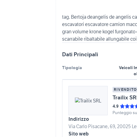
tag. Bertoja deangelis de angelis c
escavatori escavatore camion macch
gran volume krone kogel furgonato ce
Dati Principali
Tipologia
Veicoli I
o
RIVENDITO
Trailix SR
4.9
Punteggio s
Indirizzo
Via Carlo Pisacane, 69, 20025 Le
Sito web