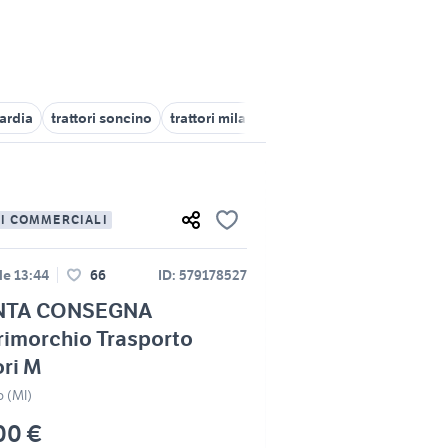
ardia
trattori soncino
trattori milano e provincia
trattori trevio
LI COMMERCIALI
le 13:44
66
ID: 579178527
NTA CONSEGNA
rimorchio Trasporto
ori M
o (MI)
00 €