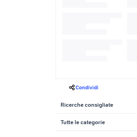
Condividi
Ricerche consigliate
trasporto moto Milano
trattori v
Tutte le categorie
provincia
trattore stradale Mantova
trattori 
motori
immobili