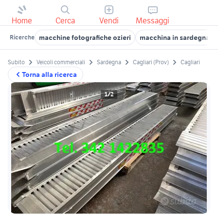
Home
Cerca
Vendi
Messaggi
macchine fotografiche ozieri
macchina in sardegna
Ricerche
Subito
Veicoli commerciali
Sardegna
Cagliari (Prov)
Cagliari
Torna alla ricerca
1/2