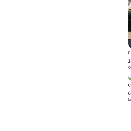
P
1
Q
C
6
L