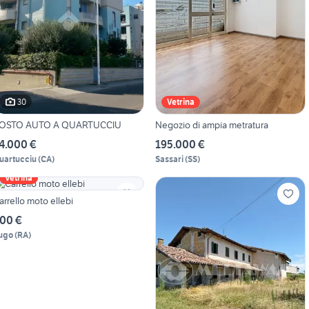
30
Vetrina
OSTO AUTO A QUARTUCCIU
Negozio di ampia metratura
4.000 €
195.000 €
uartucciu
(
CA
)
Sassari
(
SS
)
Vetrina
arrello moto ellebi
00 €
ugo
(
RA
)