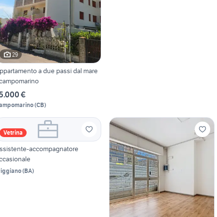
29
ppartamento a due passi dal mare
 campomarino
5.000 €
ampomarino
(
CB
)
Vetrina
ssistente-accompagnatore
ccasionale
riggiano
(
BA
)