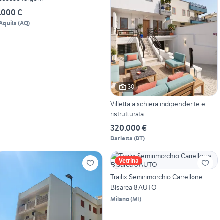
.000 €
'Aquila
(
AQ
)
30
Villetta a schiera indipendente e
ristrutturata
320.000 €
Barletta
(
BT
)
Vetrina
Trailix Semirimorchio Carrellone
Bisarca 8 AUTO
Milano
(
MI
)