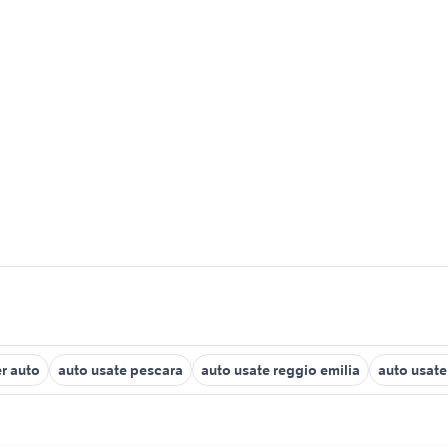
r auto
auto usate pescara
auto usate reggio emilia
auto usat