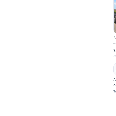
A
-
7
C
A
o
T