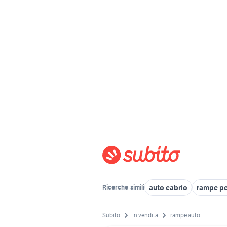
auto cabrio
rampe pe
Ricerche
simili
Subito
In vendita
rampe auto