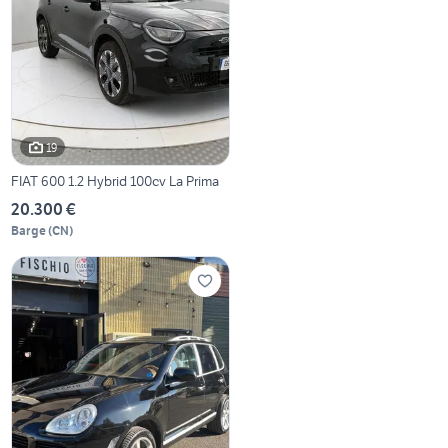
19
FIAT 600 1.2 Hybrid 100cv La Prima
20.300 €
Barge
(
CN
)