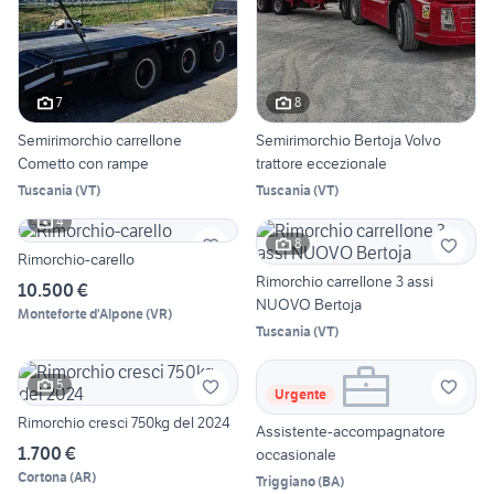
7
8
Semirimorchio carrellone
Semirimorchio Bertoja Volvo
Cometto con rampe
trattore eccezionale
Tuscania
(
VT
)
Tuscania
(
VT
)
4
8
Rimorchio-carello
Rimorchio carrellone 3 assi
10.500 €
NUOVO Bertoja
Monteforte d'Alpone
(
VR
)
Tuscania
(
VT
)
5
Urgente
Rimorchio cresci 750kg del 2024
Assistente-accompagnatore
1.700 €
occasionale
Cortona
(
AR
)
Triggiano
(
BA
)