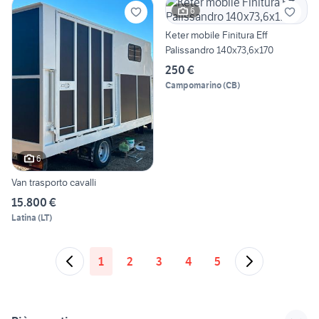
6
Keter mobile Finitura Eff
Palissandro 140x73,6x170
250 €
Campomarino
(
CB
)
6
Van trasporto cavalli
15.800 €
Latina
(
LT
)
1
2
3
4
5