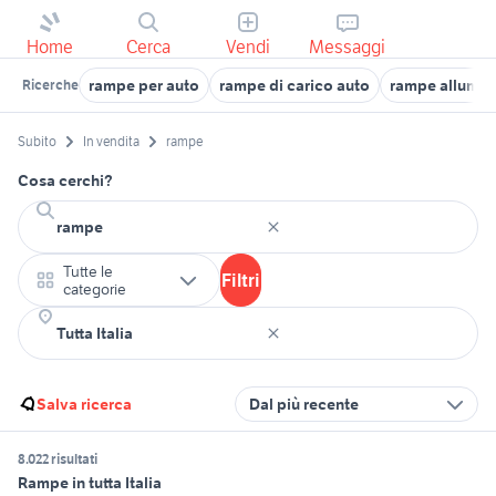
Home
Cerca
Vendi
Messaggi
rampe per auto
rampe di carico auto
rampe allumin
Ricerche
Subito
In vendita
rampe
Cosa cerchi?
Tutte le
Filtri
categorie
Salva ricerca
Dal più recente
8.022 risultati
Rampe in tutta Italia