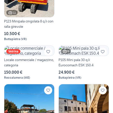
13
P123 Minipala cingolata 8 q.li con
ralla girevole
10.500 €
Buttapietra
(
VR
)
9
Vetrina
Locale commerciale / magazzino,
P105 Mini pala 30 q.li
categoria
Eurocomach ESK 150.4
150.000 €
24.900 €
Roccalumera
(
ME
)
Buttapietra
(
VR
)