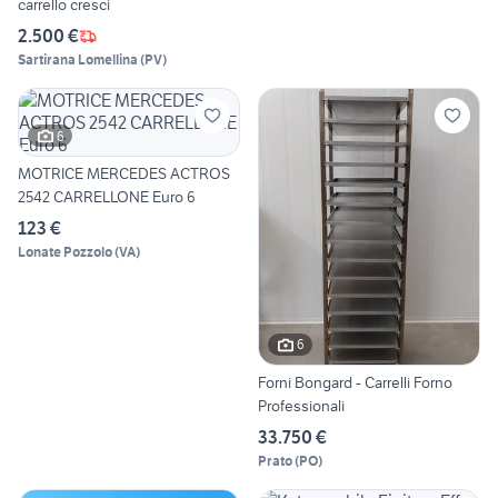
carrello cresci
2.500 €
Sartirana Lomellina
(
PV
)
6
MOTRICE MERCEDES ACTROS
2542 CARRELLONE Euro 6
123 €
Lonate Pozzolo
(
VA
)
6
Forni Bongard - Carrelli Forno
Professionali
33.750 €
Prato
(
PO
)