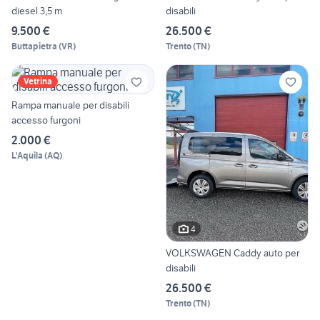
diesel 3,5 m
disabili
9.500 €
26.500 €
Buttapietra
(
VR
)
Trento
(
TN
)
Vetrina
Rampa manuale per disabili
accesso furgoni
2.000 €
L'Aquila
(
AQ
)
4
VOLKSWAGEN Caddy auto per
disabili
26.500 €
Trento
(
TN
)