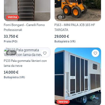
7
Vetrina
Forni Bongard - Carrelli Forno
P163 - MINI PALA JCB 165 HF
Professionali
TARGATA
33.750 €
29.000 €
Prato
(
PO
)
Buttapietra
(
VR
)
10
P133 Pala gommata Venieri con
lama da neve
14.000 €
Buttapietra
(
VR
)
Vetrina