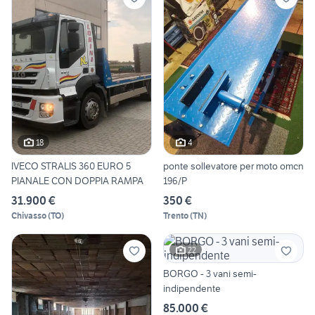
18
4
IVECO STRALIS 360 EURO 5
ponte sollevatore per moto omcn
PIANALE CON DOPPIA RAMPA
196/P
31.900 €
350 €
Chivasso
(
TO
)
Trento
(
TN
)
22
BORGO - 3 vani semi-
indipendente
85.000 €