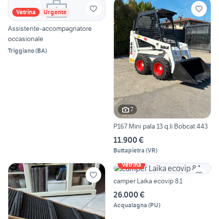
Vetrina
Urgente
Assistente-accompagnatore
occasionale
Triggiano
(
BA
)
7
P167 Mini pala 13 q.li Bobcat 443
11.900 €
Buttapietra
(
VR
)
Vetrina
camper Laika ecovip 8.1
26.000 €
Acqualagna
(
PU
)