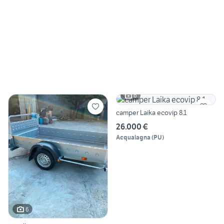
6
camper Laika ecovip 8.1
26.000 €
Acqualagna
(
PU
)
6