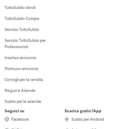
Case vacanza
TuttoSubito Vendi
Uffici e Locali
TuttoSubito Compra
commerciali
Servizio TuttoSubito
elettronica
per la casa e la
sports e hobby
Servizio TuttoSubito per
persona
Informatica
Animali
Professionisti
Arredamento e
Console e
Accessori per
Casalinghi
Inserisci annuncio
Videogiochi
animali
Elettrodomestici
Promuovi annuncio
Audio/Video
Musica e Film
Giardino e Fai da te
Consigli per la vendita
Fotografia
Libri e Riviste
Abbigliamento e
Negozi e Aziende
Telefonia
Strumenti Musicali
Accessori
Subito per le aziende
Sports
Tutto per i bambini
Seguici su
Scarica gratis l'App
Biciclette
Facebook
Subito per Android
Collezionismo