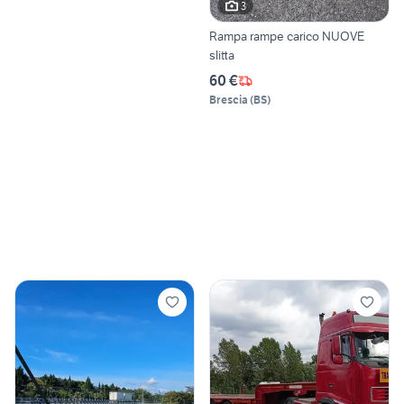
3
Rampa rampe carico NUOVE
slitta
60 €
Brescia
(
BS
)