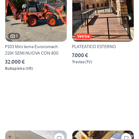
8
Vetrina
P103 Mini terna Eurocomach
PLATEATICO ESTERNO
215K SEMI NUOVA CON 800
7.000 €
32.000 €
Treviso
(
TV
)
Buttapietra
(
VR
)