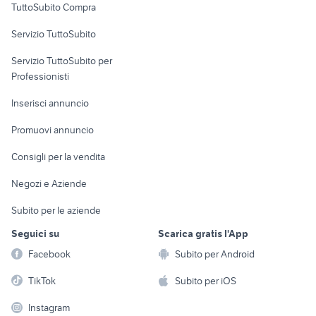
TuttoSubito Compra
daily con gru Sicilia
gru fassi usate
commerciali
cassoni biciclette
macchina con cassone
Servizio TuttoSubito
elettronica
per la casa e la
sports e hobby
marantz pm
veicoli commerciali usati lazio
Servizio TuttoSubito per
persona
veicoli commerciali usati sicilia
miniescavatori bobcat
Informatica
Animali
Professionisti
Arredamento e
semirimorchi usati vasche
fiat 805
Console e
Accessori per
Casalinghi
Inserisci annuncio
Videogiochi
animali
Elettrodomestici
Promuovi annuncio
Audio/Video
Musica e Film
Giardino e Fai da te
Consigli per la vendita
Fotografia
Libri e Riviste
Abbigliamento e
Negozi e Aziende
Telefonia
Strumenti Musicali
Accessori
Subito per le aziende
Sports
Tutto per i bambini
Seguici su
Scarica gratis l'App
Biciclette
Facebook
Subito per Android
Collezionismo
TikTok
Subito per iOS
Instagram