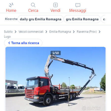
Home
Cerca
Vendi
Messaggi
daily gru Emilia Romagna
gru Emilia Romagna
cass
Ricerche
Subito
Veicoli commerciali
Emilia-Romagna
Ravenna (Prov)
Lugo
Torna alla ricerca
1/10