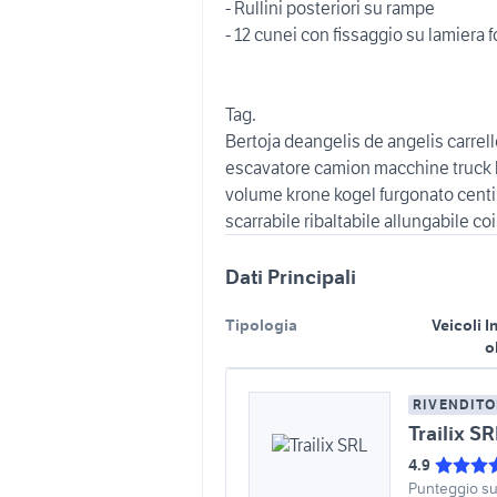
- Rullini posteriori su rampe
- 12 cunei con fissaggio su lamiera f
Tag.
Bertoja deangelis de angelis carrel
escavatore camion macchine truck b
volume krone kogel furgonato centina
Dati Principali
Tipologia
Veicoli I
o
RIVENDITO
Trailix SR
4.9
Punteggio s