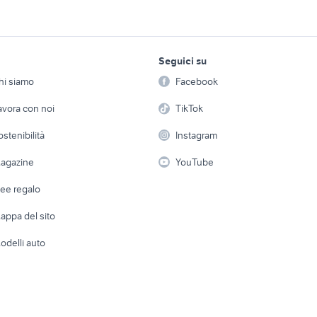
fitto pontirolo
veicoli commerciali
veicoli commerciali Missaglia
Caravaggio
veicoli commerciali
ommerciali Malnate
veicoli commerciali Inverigo
lavoro e servizi
elettronica
per la casa e la
Curtatone
Seguici su
person
Offerte di lavoro
Informatica
semirimorchio carrellone
carrellone veicoli
mmerciali usati lazio
hi siamo
Facebook
Arredam
usato
commerciali Bari pr
etto
Servizi
Console e Videogiochi
Casaling
avora con noi
TikTok
semirimorchio Treviso
semirimorchio frigo
rchio Veneto
provincia
Lombardia
 a schiera
Candidati in cerca di
Audio/Video
Elettrod
ostenibilità
Instagram
lavoro
motore nuovo completo
i
Fotografia
chio frigo Veneto
carrello trasporto
Giardino 
veicoli commerciali
agazine
YouTube
Attrezzature di lavoro
Telefonia
Abbigli
afic
trattori frutteto usati veneto
iveco vm 90
dee regalo
Accesso
e altro
appa del sito
Tutto per
odelli auto