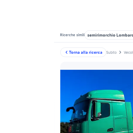
semirimorchio Lombar
Ricerche
simili
Torna alla ricerca
Subito
Veico