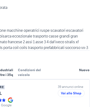
orata
lone macchine operatrici ruspe scavatori escavatori
isarca eccezionale trasporto casse grandi gran
to francese 2 assi 1 asse 3 4 daf iveco stralis xf
ndustriali
Condizioni del
Nuovo
ltre i 35q
veicolo
39 annunci online
RE
L
Vai allo Shop
u Google