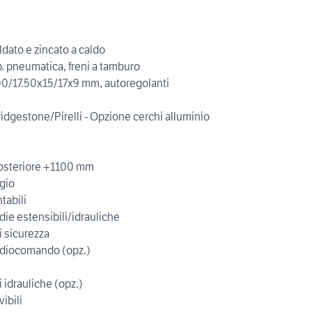
ldato e zincato a caldo
. pneumatica, freni a tamburo
00/17.50x15/17x9 mm, autoregolanti
Bridgestone/Pirelli - Opzione cerchi alluminio
posteriore +1100 mm
ggio
tabili
die estensibili/idrauliche
i sicurezza
 radiocomando (opz.)
 idrauliche (opz.)
ibili