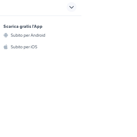
moto usate comun nuovo
veicoli commerciali Teglio
sports e hobby
a
Scarica gratis l'App
Animali
veicoli commerciali usati
Subito per Android
ento e
ovincia
sicilia
Accessori per animali
hi
Subito per iOS
trasporto merci
Musica e Film
omestici
Libri e Riviste
semirimorchio frigo
e Fai da te
Strumenti Musicali
amento e
pizzeria in gestione
ri
Sports
 i bambini
Biciclette
Collezionismo