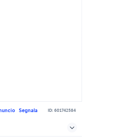
nuncio
Segnala
ID:
601742584