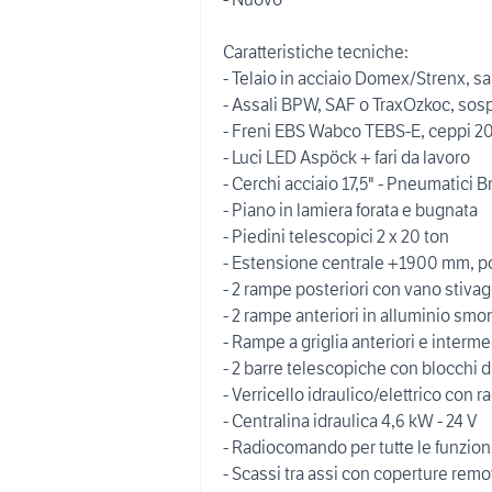
Caratteristiche tecniche:
- Telaio in acciaio Domex/Strenx, sa
- Assali BPW, SAF o TraxOzkoc, sosp
- Freni EBS Wabco TEBS-E, ceppi 2
- Luci LED Aspöck + fari da lavoro
- Cerchi acciaio 17,5" - Pneumatici 
- Piano in lamiera forata e bugnata
- Piedini telescopici 2 x 20 ton
- Estensione centrale +1900 mm, 
- 2 rampe posteriori con vano stiva
- 2 rampe anteriori in alluminio smon
- Rampe a griglia anteriori e interme
- 2 barre telescopiche con blocchi d
- Verricello idraulico/elettrico con
- Centralina idraulica 4,6 kW - 24 V
- Radiocomando per tutte le funzioni
- Scassi tra assi con coperture remov