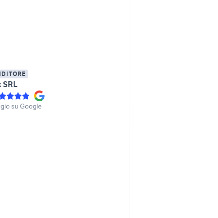
NDITORE
ix SRL
gio su Google