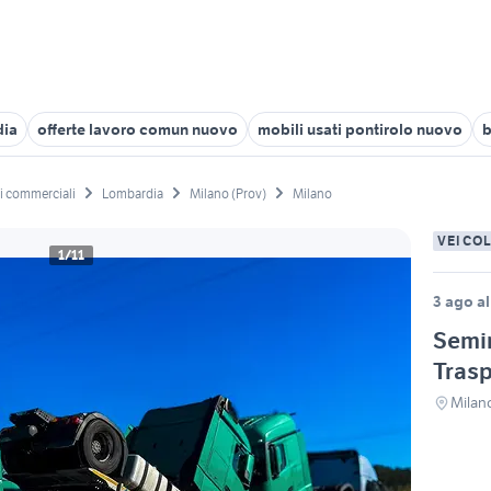
dia
offerte lavoro comun nuovo
mobili usati pontirolo nuovo
b
li commerciali
Lombardia
Milano (Prov)
Milano
VEICO
1/11
3 ago al
Semir
Tras
Milan