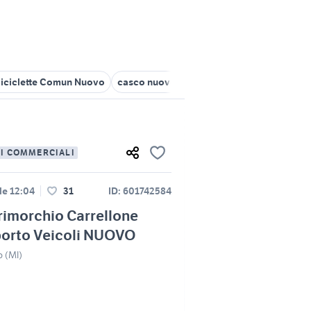
iciclette Comun Nuovo
casco nuovo
vendita terreni Pontirolo 
LI COMMERCIALI
le 12:04
31
ID: 601742584
imorchio Carrellone
porto Veicoli NUOVO
o (MI)