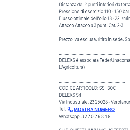
Distanza dei 2 punti inferiori da te
Pressione di esercizio 110 - 150 bar
Flusso ottimale dell'olio 18 - 22 l/mi
Attacco Attacco a 3 punti Cat. 2-3
Prezzo iva esclusa, ritiro in sede. S
.........................................................
DELEKS è associata FederUnacoma (
L'Agricoltura)
.........................................................
CODICE ARTICOLO: SSH30C
DELEKS Srl
Via Industriale, 23 25028 - Verolan
Tel.
MOSTRA NUMERO
Whatsapp: 3 2 7 0 2 6 8 4 8