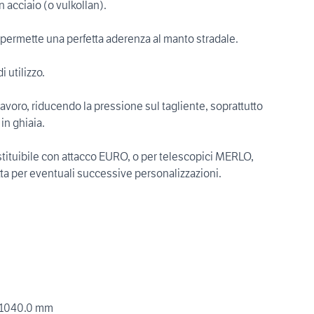
 acciaio (o vulkollan).
 permette una perfetta aderenza al manto stradale.
 utilizzo.
l lavoro, riducendo la pressione sul tagliente, soprattutto
in ghiaia.
sostituibile con attacco EURO, o per telescopici MERLO,
ta per eventuali successive personalizzazioni.
.0-1040.0 mm