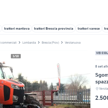
trattori mantova
trattori Brescia provincia
trattori varese
tr
li commerciali
Lombardia
Brescia (Prov)
Verolanuova
VEICO
1/18
8 set al
Sgomb
spaz
Verol
2.50