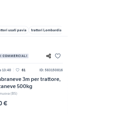
attori usati pavia
trattori Lombardia
trattori Lecco provincia
tr
LI COMMERCIALI
le 13:40
61
ID: 583150816
raneve 3m per trattore,
zaneve 500kg
anuova (BS)
0 €