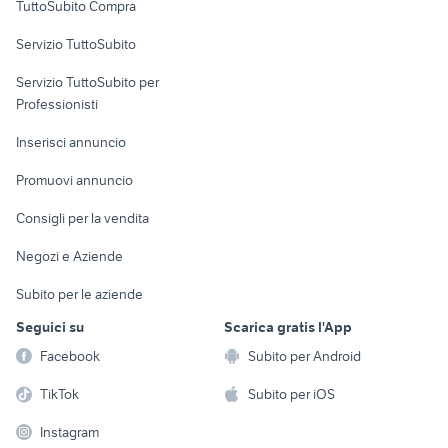
TuttoSubito Compra
commerciali
rimorchi bernabei veicoli
camion gpl
Servizio TuttoSubito
commerciali
elettronica
per la casa e la
sports e hobby
iveco daily usato ribaltabile
Servizio TuttoSubito per
persona
iveco 109.14
privato
Informatica
Animali
Professionisti
Arredamento e
vendita locali Sanremo
veicoli commerciali Velletri
Console e
Accessori per
Casalinghi
Inserisci annuncio
Videogiochi
animali
Elettrodomestici
Promuovi annuncio
Audio/Video
Musica e Film
Giardino e Fai da te
Consigli per la vendita
Fotografia
Libri e Riviste
Abbigliamento e
Negozi e Aziende
Telefonia
Strumenti Musicali
Accessori
Subito per le aziende
Sports
Tutto per i bambini
Seguici su
Scarica gratis l'App
Biciclette
Facebook
Subito per Android
Collezionismo
TikTok
Subito per iOS
Instagram