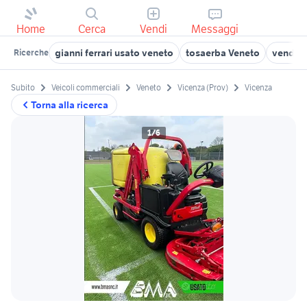
Home
Cerca
Vendi
Messaggi
gianni ferrari usato veneto
tosaerba Veneto
vendita 
Ricerche
Subito
Veicoli commerciali
Veneto
Vicenza (Prov)
Vicenza
Torna alla ricerca
1/6