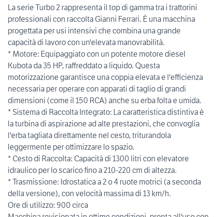
La serie Turbo 2 rappresenta il top di gamma tra i trattorini
professionali con raccolta Gianni Ferrari. È una macchina
progettata per usi intensivi che combina una grande
capacità di lavoro con un'elevata manovrabilità.
* Motore: Equipaggiato con un potente motore diesel
Kubota da 35 HP, raffreddato a liquido. Questa
motorizzazione garantisce una coppia elevata e l'efficienza
necessaria per operare con apparati di taglio di grandi
dimensioni (come il 150 RCA) anche su erba folta e umida.
* Sistema di Raccolta Integrato: La caratteristica distintiva è
la turbina di aspirazione ad alte prestazioni, che convoglia
l'erba tagliata direttamente nel cesto, triturandola
leggermente per ottimizzare lo spazio.
* Cesto di Raccolta: Capacità di 1300 litri con elevatore
idraulico per lo scarico fino a 210-220 cm di altezza.
* Trasmissione: Idrostatica a 2 o 4 ruote motrici (a seconda
della versione), con velocità massima di 13 km/h.
Ore di utilizzo: 900 circa
Macchina revisionata in ottime condizioni, pronta all'uso con