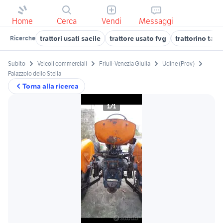
Home
Cerca
Vendi
Messaggi
trattori usati sacile
trattore usato fvg
trattorino tag
Ricerche
Subito
Veicoli commerciali
Friuli-Venezia Giulia
Udine (Prov)
Palazzolo dello Stella
Torna alla ricerca
1/1