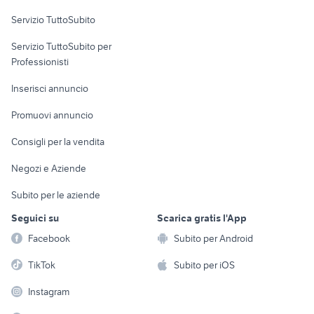
fiat 805
furgone telonato
Servizio TuttoSubito
elettronica
per la casa e la
sports e hobby
Servizio TuttoSubito per
persona
Informatica
Animali
Professionisti
Arredamento e
Console e
Accessori per
Casalinghi
Inserisci annuncio
Videogiochi
animali
Elettrodomestici
Promuovi annuncio
Audio/Video
Musica e Film
Giardino e Fai da te
Consigli per la vendita
Fotografia
Libri e Riviste
Abbigliamento e
Negozi e Aziende
Telefonia
Strumenti Musicali
Accessori
Subito per le aziende
Sports
Tutto per i bambini
Seguici su
Scarica gratis l'App
Biciclette
Facebook
Subito per Android
Collezionismo
TikTok
Subito per iOS
Instagram