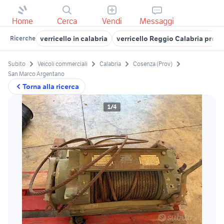
Home
Cerca
Vendi
Messaggi
verricello in calabria
verricello Reggio Calabria provi
Ricerche
Subito
Veicoli commerciali
Calabria
Cosenza (Prov)
San Marco Argentano
Torna alla ricerca
1/4