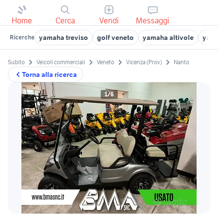
Home
Cerca
Vendi
Messaggi
yamaha treviso
golf veneto
yamaha altivole
yama
Ricerche
Subito
Veicoli commerciali
Veneto
Vicenza (Prov)
Nanto
Torna alla ricerca
1/6