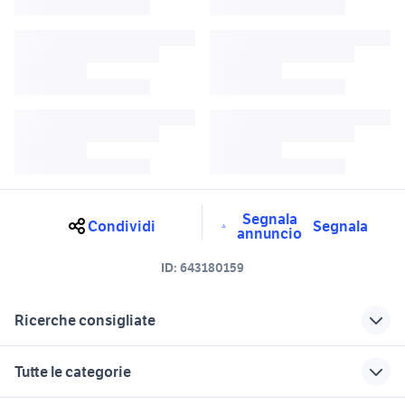
Segnala
Condividi
Segnala
annuncio
ID:
643180159
Ricerche consigliate
ribaltabili veicoli commerciali
rimorchio Rimini provincia
Tutte le categorie
Emilia Romagna
camion ribaltabile Emilia