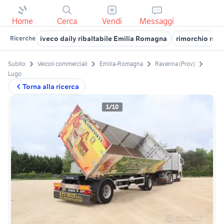
Home
Cerca
Vendi
Messaggi
iveco daily ribaltabile Emilia Romagna
rimorchio nau
Ricerche
Subito
Veicoli commerciali
Emilia-Romagna
Ravenna (Prov)
Lugo
Torna alla ricerca
1/10