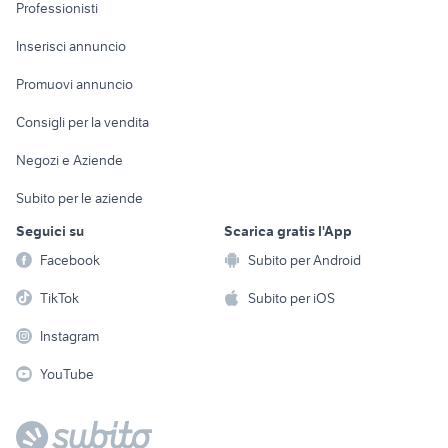
Informatica
Animali
Professionisti
autocarro ribaltabile
autonegozio usato patente b
Arredamento e
Console e
Accessori per
cassoni scarrabili usati
iveco vm 90
Casalinghi
Inserisci annuncio
Videogiochi
animali
veicoli commerciali usati lazio
piantapatate
Elettrodomestici
Promuovi annuncio
Audio/Video
Musica e Film
Giardino e Fai da te
Consigli per la vendita
Fotografia
Libri e Riviste
Abbigliamento e
Negozi e Aziende
Telefonia
Strumenti Musicali
Accessori
Subito per le aziende
Sports
Tutto per i bambini
Seguici su
Scarica gratis l'App
Biciclette
Facebook
Subito per Android
Collezionismo
TikTok
Subito per iOS
Instagram
YouTube