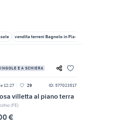
 sole
vendita terreni Bagnolo in Piano
audio e video san giorgio
SINGOLE E A SCHIERA
le 12:27
29
ID: 577023517
osa villetta al piano terra
chio (FE)
00 €