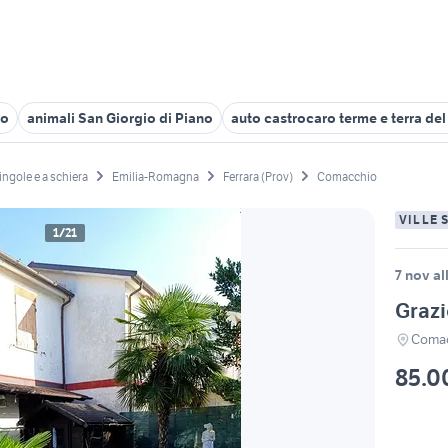
no
animali San Giorgio di Piano
auto castrocaro terme e terra del
singole e a schiera
Emilia-Romagna
Ferrara (Prov)
Comacchio
VILLE 
1/21
7 nov al
Grazi
Comac
85.0