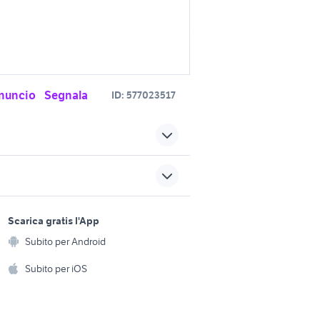
nuncio
Segnala
ID:
577023517
ocaro
iphone bagnolo in piano
ole
veicoli commerciali Bagnolo
i Piano
sports e hobby
in Piano
a
Scarica gratis l'App
Animali
villette in vendita a carini
Subito per Android
ento e
Accessori per animali
hi
Subito per iOS
te Sicilia
orologio da terra
Musica e Film
omestici
piano per bambini
Libri e Riviste
e Fai da te