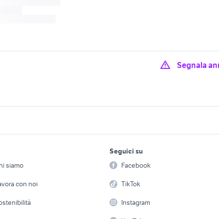
Segnala an
mmobili Castrocaro
offerte lavoro san giorgio di
offerte lavoro Castr
erra del Sole
piano
Terme e Terra del S
to san giorgio di
auto Bagnolo in Piano
affitto San Giorgio d
lavoro e servizi
elettronica
per la casa e la
Seguici su
person
Offerte di lavoro
Informatica
appartamento piano terra
graziosi motori
hi siamo
Facebook
Arredam
milano
etto
Servizi
Console e Videogiochi
Casaling
avora con noi
TikTok
vendita immobili villetta
zioso
vendita terreni villet
Cuneo provincia
 a schiera
Candidati in cerca di
Audio/Video
Elettrod
ostenibilità
Instagram
lavoro
tura renzo piano
piano 3
piano stiro
i
Fotografia
Giardino 