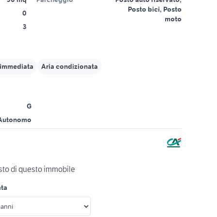
Posto bici, Posto
0
moto
3
à immediata
Aria condizionata
G
Autonomo
isto di questo immobile
ata