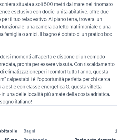
 schiera situata a soli 500 metri dal mare nel rinomato
dence esclusivo con dodici unità abitative, offre due
er il tuo relax estivo. Al piano terra, troverai un
 funzionale, una camera da letto matrimoniale e una
ua famiglia o amici. Il bagno è dotato di un pratico box
 godersi momenti all'aperto e dispone di un comodo
rredata, pronta per essere vissuta. Con riscaldamento
 climatizzazioneper il comfort tutto l'anno, questa
m² calpestabili è l'opportunità perfetta per chi cerca
a est e con classe energetica G, questa villetta
n una delle località più amate della costa adriatica.
 sogno italiano!
abitabile
Bagni
1
50 mq
Parcheggio
Posto auto riservato,