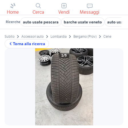
Home
Cerca
Vendi
Messaggi
auto usate pescara
barche usate veneto
auto usate 
Ricerche
Subito
Accessori auto
Lombardia
Bergamo (Prov)
Cene
Torna alla ricerca
1/5