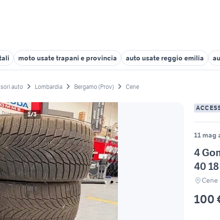
ali
moto usate trapani e provincia
auto usate reggio emilia
au
sori auto
Lombardia
Bergamo (Prov)
Cene
ACCES
1/3
11 mag a
4 Gom
40 1
Cene 
100 