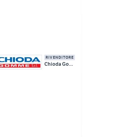
RIVENDITORE
Chioda Gomme Srl