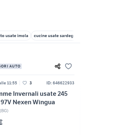
to usate imola
cucine usate sardegna
auto usate nettuno
gomm
SORI AUTO
lle 11:55
3
ID: 646622933
me Invernali usate 245
8 97V Nexen Wingua
(BG)
€