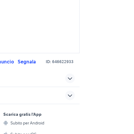
nuncio
Segnala
ID:
646622933
via
245 40 r18 accessori auto
cessori
gomme 235 40 19 accessori
sports e hobby
auto
a
Scarica gratis l'App
Animali
cessori
auto usate copertino
Subito per Android
ento e
iulia
Accessori per animali
hi