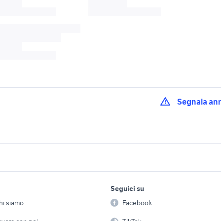
Segnala an
gomme invernali Pa
e viterbo
gomme invernali 215 55 r18
provincia
gomme invernali ac
 accessori auto
auto usate pescara
lavoro e servizi
elettronica
per la casa e la
auto Lodi provincia
Seguici su
person
Offerte di lavoro
Informatica
gomme invernali ac
e ispica
gomme 18 accessori auto
hi siamo
Facebook
Arredam
auto Friuli Venezia G
etto
Servizi
Console e Videogiochi
Casaling