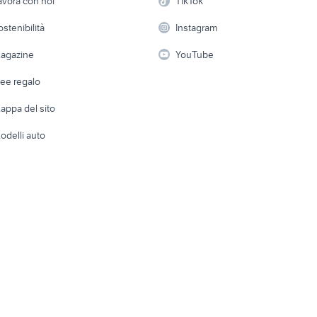
avora con noi
TikTok
gomme 225 40 r18 accessori
gomme 235 40 r18 a
usate abruzzo
auto
auto
 a schiera
Candidati in cerca di
Audio/Video
Elettrod
ostenibilità
Instagram
lavoro
dinate
auto cabrio
golf 8 usata
i
Fotografia
Giardino 
agazine
YouTube
skoda superb
golf 6
Attrezzature di lavoro
Telefonia
Abbigli
dee regalo
Accesso
e altro
appa del sito
Tutto per
odelli auto