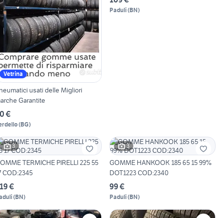
Paduli
(
BN
)
Vetrina
neumatici usati delle Migliori
arche Garantite
0 €
erdello
(
BG
)
3
3
OMME TERMICHE PIRELLI 225 55
GOMME HANKOOK 185 65 15 99%
7 COD:2345
DOT1223 COD:2340
19 €
99 €
aduli
(
BN
)
Paduli
(
BN
)