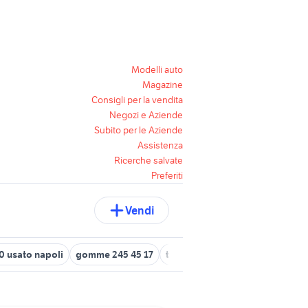
Modelli auto
Magazine
Consigli per la vendita
Negozi e Aziende
Subito per le Aziende
Assistenza
Ricerche salvate
Preferiti
Vendi
0 usato napoli
gomme 245 45 17
trattore lamborghini 50 cv
ve