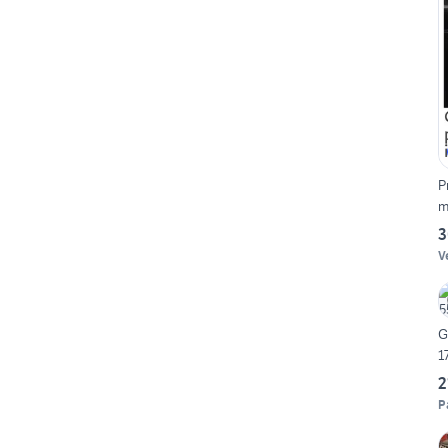
P
m
3
V
G
1
2
P