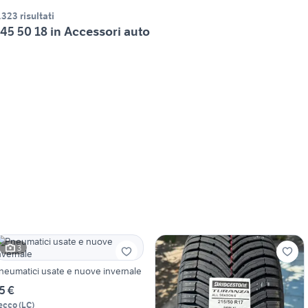
.323 risultati
45 50 18 in Accessori auto
3
neumatici usate e nuove invernale
5 €
ecco
(
LC
)