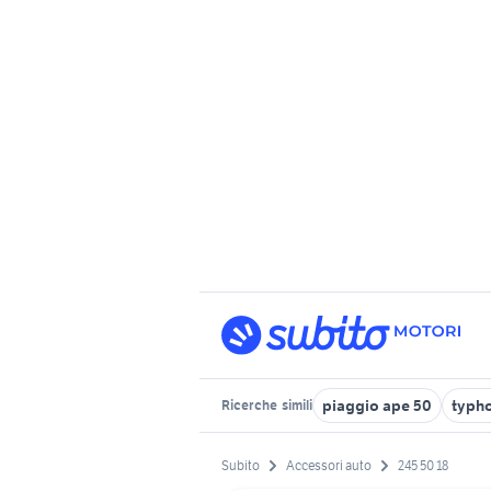
piaggio ape 50
typh
Ricerche
simili
Subito
Accessori auto
245 50 18