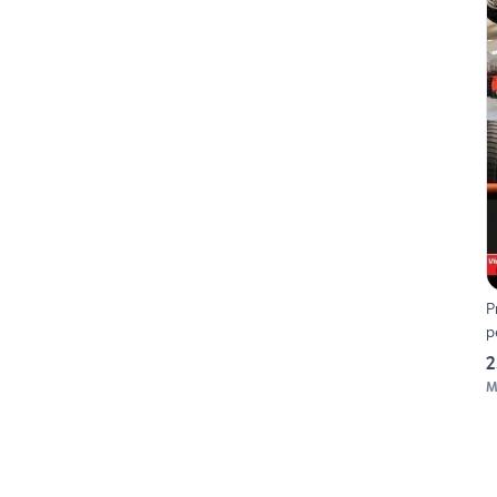
P
p
2
M