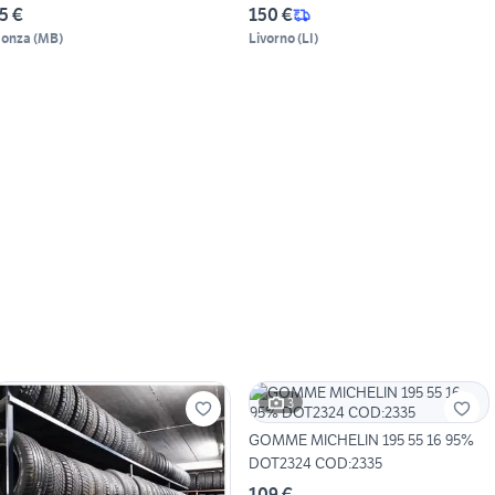
5 €
150 €
onza
(
MB
)
Livorno
(
LI
)
3
GOMME MICHELIN 195 55 16 95%
DOT2324 COD:2335
109 €