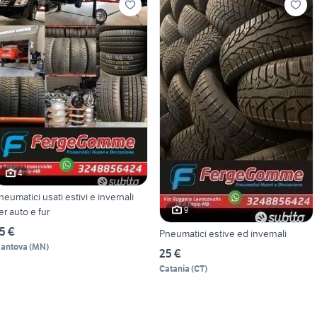
4
neumatici usati estivi e invernali
9
er auto e fur
5 €
Pneumatici estive ed invernali
antova
(
MN
)
25 €
Catania
(
CT
)