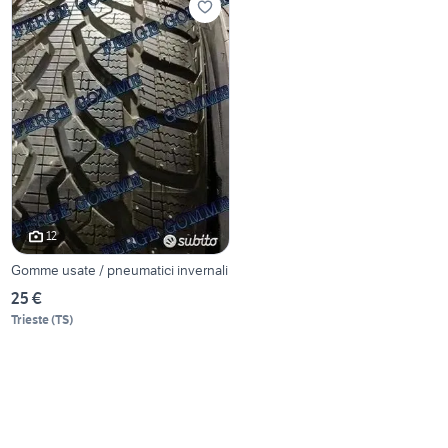
12
Gomme usate / pneumatici invernali
25 €
Trieste
(
TS
)