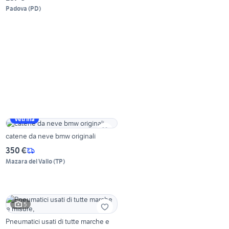
Padova
(
PD
)
Vetrina
catene da neve bmw originali
350 €
Mazara del Vallo
(
TP
)
5
Pneumatici usati di tutte marche e