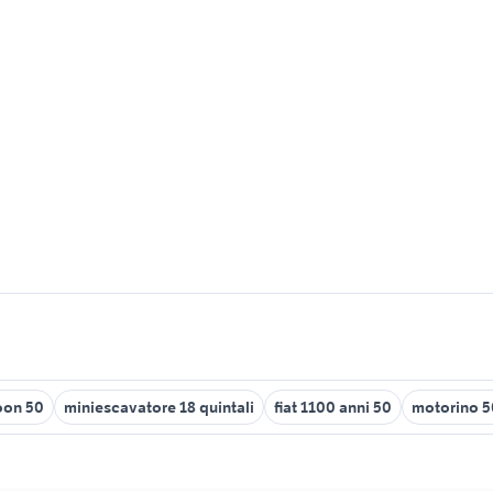
oon 50
miniescavatore 18 quintali
fiat 1100 anni 50
motorino 5