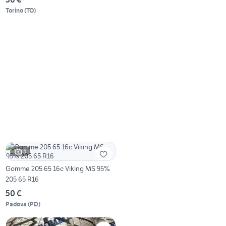
Torino
(
TO
)
5
Gomme 205 65 16c Viking MS 95%
205 65 R16
50 €
Padova
(
PD
)