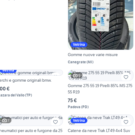
Vetrina
Gomme nuove varie misure
Canegrate
(
MI
)
Vetrina
5
erchi e gomme originali bmw.
Gomme 275 55 19 Pirelli 85% MS 275
00 €
55 R19
azara del Vallo
(
TP
)
75 €
Padova
(
PD
)
7
Vetrina
neumatici per auto e furgone da 25
Catene da neve Trak LT49 4x4 Suv