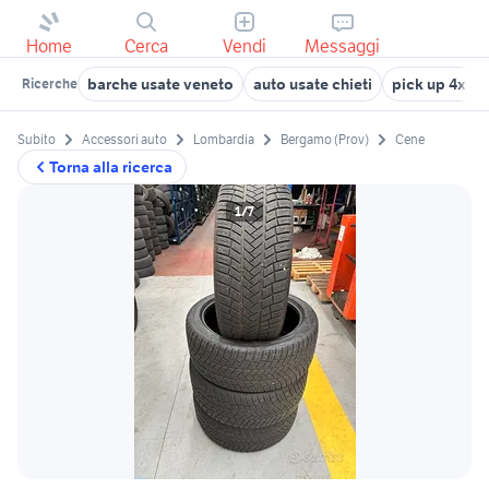
Home
Cerca
Vendi
Messaggi
barche usate veneto
auto usate chieti
pick up 4x4 u
Ricerche
Subito
Accessori auto
Lombardia
Bergamo (Prov)
Cene
Torna alla ricerca
1/7