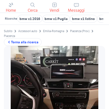
Home
Cerca
Vendi
Messaggi
bmw x1 2016
bmw x1 Puglia
bmw x1 listino
bmw x
Ricerche
Subito
Accessori auto
Emilia-Romagna
Piacenza (Prov)
Piacenza
Torna alla ricerca
1/19