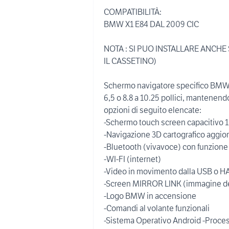
COMPATIBILITÀ:
BMW X1 E84 DAL 2009 CIC
NOTA : SI PUO INSTALLARE ANCH
IL CASSETINO)
Schermo navigatore specifico BMW X1
6,5 o 8.8 a 10.25 pollici, mantenendo
opzioni di seguito elencate:
-Schermo touch screen capacitivo 
-Navigazione 3D cartografico aggior
-Bluetooth (vivavoce) con funzion
-WI-FI (internet)
-Video in movimento dalla USB o H
-Screen MIRROR LINK (immagine del
-Logo BMW in accensione
-Comandi al volante funzionali
-Sistema Operativo Android -Pro