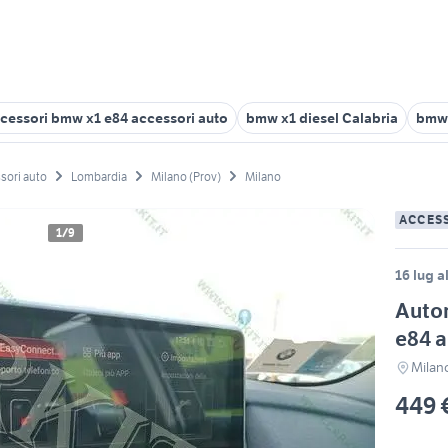
cessori bmw x1 e84 accessori auto
bmw x1 diesel Calabria
bmw 
sori auto
Lombardia
Milano (Prov)
Milano
ACCES
1/9
16 lug a
Autor
e84 a
Milan
449 