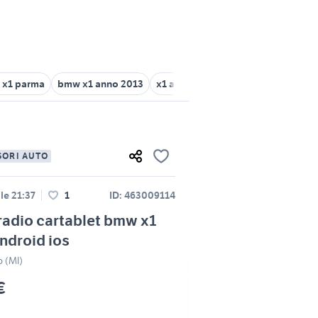
x1 parma
bmw x1 anno 2013
x1 auto
bmw x1 importazione
SORI AUTO
lle 21:37
1
ID: 463009114
adio cartablet bmw x1
ndroid ios
o (MI)
€