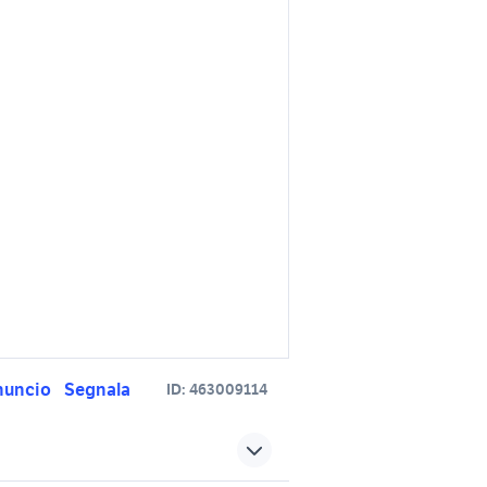
nuncio
Segnala
ID:
463009114