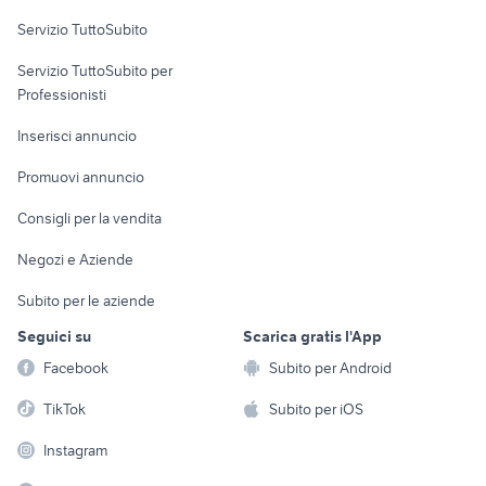
Servizio TuttoSubito
elettronica
per la casa e la
sports e hobby
Servizio TuttoSubito per
persona
Informatica
Animali
Professionisti
Arredamento e
Console e
Accessori per
Casalinghi
Inserisci annuncio
Videogiochi
animali
Elettrodomestici
Promuovi annuncio
Audio/Video
Musica e Film
Giardino e Fai da te
Consigli per la vendita
Fotografia
Libri e Riviste
Abbigliamento e
Negozi e Aziende
Telefonia
Strumenti Musicali
Accessori
Subito per le aziende
Sports
Tutto per i bambini
Seguici su
Scarica gratis l'App
Biciclette
Facebook
Subito per Android
Collezionismo
TikTok
Subito per iOS
Instagram