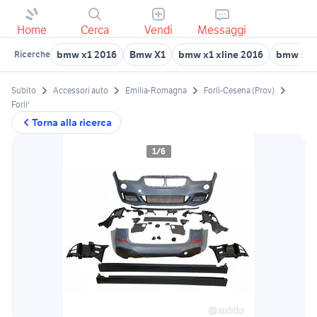
Home
Cerca
Vendi
Messaggi
bmw x1 2016
Bmw X1
bmw x1 xline 2016
bmw x1 
Ricerche
Subito
Accessori auto
Emilia-Romagna
Forlì-Cesena (Prov)
Forli'
Torna alla ricerca
1/6