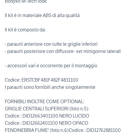
Bodykit M-Tech look
Il kit è in materiale ABS di alta qualità
Il kit è composto da:
- paraurti anteriore con tutte le griglie inferiori
- paraurti posteriore con diffusore- set minigonne laterali
- accessori vari e occorrente per il montaggio
Codice: ERSTCBF481F482F4831100
I paraurti sono fornibili anche singolarmente
FORNIBILI INOLTRE COME OPTIONAL:
GRIGLIE CENTRALI SUPERIORI (foto n.5)
Codice : DID12663401100 NERO LUCIDO
Codice : DID12662401100 NERO OPACO
FENDINEBBIA FUME' (foto n.6)Codice : DID12762881100