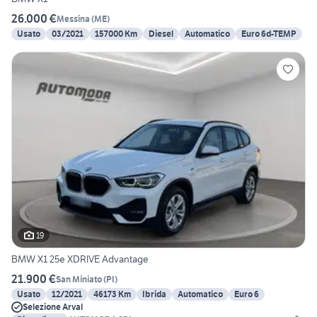
26.000 €
Messina
(
ME
)
Usato
03/2021
157000 Km
Diesel
Automatico
Euro 6d-TEMP
19
BMW X1 25e XDRIVE Advantage
21.900 €
San Miniato
(
PI
)
Usato
12/2021
46173 Km
Ibrida
Automatico
Euro 6
Selezione Arval