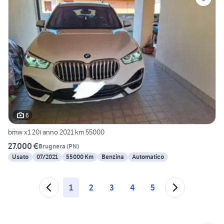
6
bmw x1 20i anno 2021 km 55000
27.000 €
Brugnera
(
PN
)
Usato
07/2021
55000 Km
Benzina
Automatico
1
2
3
4
5