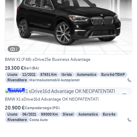
2
BMW X1 (F48) xDrive25e Business Advantage
19.300 €
Bari
(
BA
)
Usato
12/2021
87651 Km
Ibrida
Automatico
Euro 6d-TEMP
Rivenditore
MarinoAutomobili Autoplanet
Vetrina
BMW X1 sDrive16d Advantage OK NEOPATENTATI
20.900 €
Campodarsego
(
PD
)
Usato
06/2021
99000 Km
Diesel
Automatico
Euro 6e
Rivenditore
Costa Auto