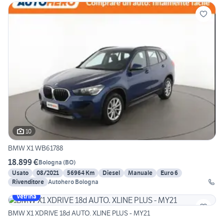
10
BMW X1 WB61788
18.899 €
Bologna
(
BO
)
Usato
08/2021
56964 Km
Diesel
Manuale
Euro 6
Rivenditore
Autohero Bologna
Vetrina
BMW X1 XDRIVE 18d AUTO. XLINE PLUS - MY21