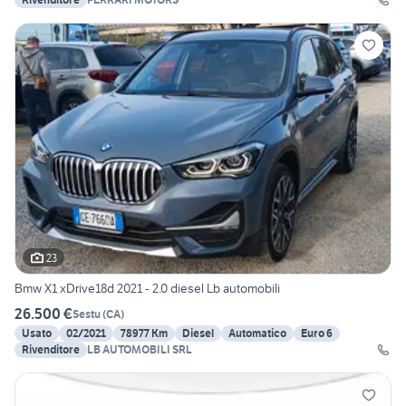
23
Bmw X1 xDrive18d 2021 - 2.0 diesel Lb automobili
26.500 €
Sestu
(
CA
)
Usato
02/2021
78977 Km
Diesel
Automatico
Euro 6
Rivenditore
LB AUTOMOBILI SRL