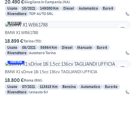
20.490 €
Giugliano in Campania
(
NA
)
Usato
10/2021
149000 Km
Diesel
Automatico
Euro 6
Rivenditore
TOP AUTO SRL
10
BMW X1 WB61788
18.899 €
Torino
(
TO
)
Usato
08/2021
56964 Km
Diesel
Manuale
Euro 6
Rivenditore
Autohero Torino
Vetrina
BMW X1 sDrive 18i 1.5cc 136cv TAGLIANDI UFFICIA
18.800 €
Roma
(
RM
)
Usato
07/2021
113615 Km
Benzina
Automatico
Euro 6e
Rivenditore
Iamauto Srl