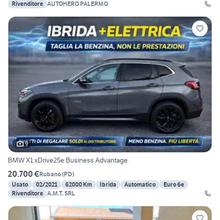
Rivenditore
AUTOHERO PALERMO
9
BMW X1 xDrive25e Business Advantage
20.700 €
Rubano
(
PD
)
Usato
02/2021
62000 Km
Ibrida
Automatico
Euro 6e
Rivenditore
A.M.T. SRL