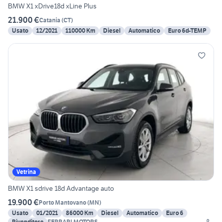
BMW X1 xDrive18d xLine Plus
21.900 €
Catania
(
CT
)
Usato
12/2021
110000 Km
Diesel
Automatico
Euro 6d-TEMP
Vetrina
BMW X1 sdrive 18d Advantage auto
19.900 €
Porto Mantovano
(
MN
)
Usato
01/2021
86000 Km
Diesel
Automatico
Euro 6
Rivenditore
FERRARI MOTORS