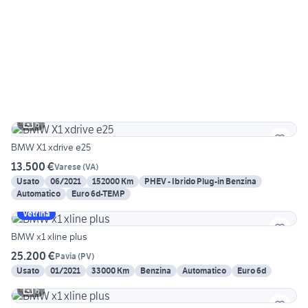
6
BMW X1 xdrive e25
13.500 €
Varese
(
VA
)
Usato
06/2021
152000 Km
PHEV - Ibrido Plug-in Benzina
Automatico
Euro 6d-TEMP
Vetrina
BMW x1 xline plus
25.200 €
Pavia
(
PV
)
Usato
01/2021
33000 Km
Benzina
Automatico
Euro 6d
6