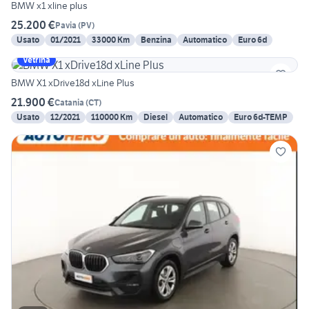
BMW x1 xline plus
25.200 €
Pavia
(
PV
)
Usato
01/2021
33000 Km
Benzina
Automatico
Euro 6d
Vetrina
BMW X1 xDrive18d xLine Plus
21.900 €
Catania
(
CT
)
Usato
12/2021
110000 Km
Diesel
Automatico
Euro 6d-TEMP