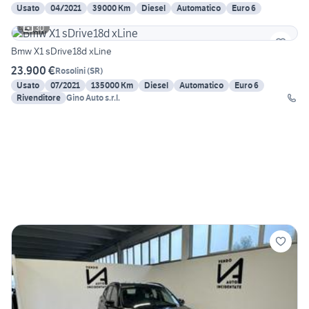
Usato
04/2021
39000 Km
Diesel
Automatico
Euro 6
30
Bmw X1 sDrive18d xLine
23.900 €
Rosolini
(
SR
)
Usato
07/2021
135000 Km
Diesel
Automatico
Euro 6
Rivenditore
Gino Auto s.r.l.