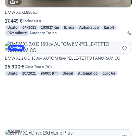
10
BMW X1 XL89663
17.449 €
Torino
(
TO
)
Usato
04/2021
103527 Km
Ibrida
Automatico
Euro 6
Rivenditore
Autohero Torino
Vetrina
BMW X1 2.0 D 150cv AUTOM 8M-PELLE-TETTO PANORAMICO
25.900 €
Gioia Tauro
(
RC
)
Usato
10/2021
96000 Km
Diesel
Automatico
Euro 6e
6