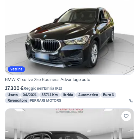
Vetrina
BMW X1 xdrive 25e Business Advantage auto
17.300 €
Reggio nell'Emilia
(
RE
)
Usato
04/2021
85711 Km
Ibrida
Automatico
Euro 6
Rivenditore
FERRARI MOTORS