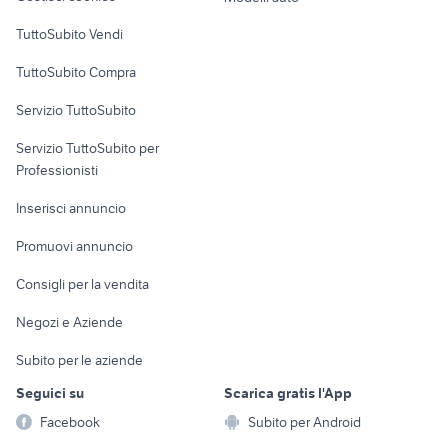
Case vacanza
TuttoSubito Vendi
Uffici e Locali
TuttoSubito Compra
commerciali
Servizio TuttoSubito
elettronica
per la casa e la
sports e hobby
Servizio TuttoSubito per
persona
Informatica
Animali
Professionisti
Arredamento e
Console e
Accessori per
Casalinghi
Inserisci annuncio
Videogiochi
animali
Elettrodomestici
Promuovi annuncio
Audio/Video
Musica e Film
Giardino e Fai da te
Consigli per la vendita
Fotografia
Libri e Riviste
Abbigliamento e
Negozi e Aziende
Telefonia
Strumenti Musicali
Accessori
Subito per le aziende
Sports
Tutto per i bambini
Seguici su
Scarica gratis l'App
Biciclette
Facebook
Subito per Android
Collezionismo