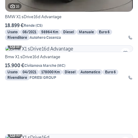
16
BMW X1 sDrive16d Advantage
18.899 €
Rende
(
CS
)
Usato
08/2021
56964 Km
Diesel
Manuale
Euro 6
Rivenditore
Autohero Cosenza
18
Bmw X1 sDrive16d Advantage
15.900 €
Civitanova Marche
(
MC
)
Usato
04/2021
178000 Km
Diesel
Automatico
Euro 6
Rivenditore
FORESI GROUP
30