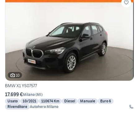
10
BMW X1 YS07577
17.699 €
Milano
(
MI
)
Usato
10/2021
110674 Km
Diesel
Manuale
Euro 6
Rivenditore
Autohero Milano