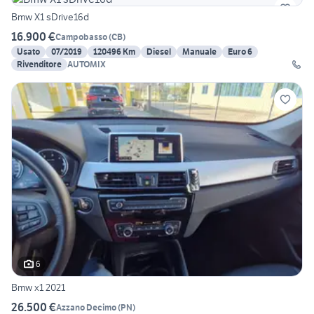
Bmw X1 sDrive16d
16.900 €
Campobasso
(
CB
)
Usato
07/2019
120496 Km
Diesel
Manuale
Euro 6
Rivenditore
AUTOMIX
6
Bmw x1 2021
26.500 €
Azzano Decimo
(
PN
)