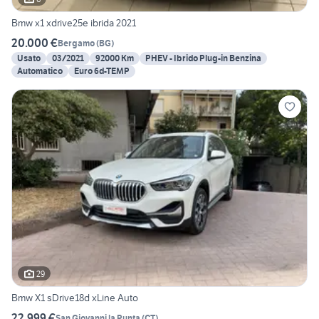
Bmw x1 xdrive25e ibrida 2021
20.000 €
Bergamo
(
BG
)
Usato
03/2021
92000 Km
PHEV - Ibrido Plug-in Benzina
Automatico
Euro 6d-TEMP
29
Bmw X1 sDrive18d xLine Auto
22.999 €
San Giovanni la Punta
(
CT
)