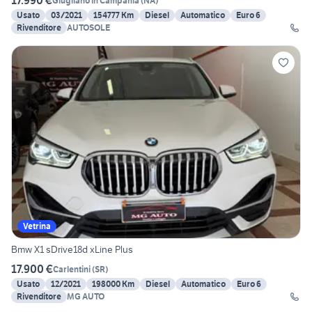
17.990 €
Giugliano in Campania
(
NA
)
Usato
03/2021
154777 Km
Diesel
Automatico
Euro 6
Rivenditore
AUTOSOLE
Vetrina
Bmw X1 sDrive18d xLine Plus
17.900 €
Carlentini
(
SR
)
Usato
12/2021
198000 Km
Diesel
Automatico
Euro 6
Rivenditore
MG AUTO