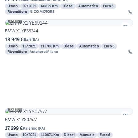
Usato
02/2021
66829 Km
Diesel
Automatico
Euro 6
Rivenditore
NICO MOTORS
10
BMW X1 YE69244
18.949 €
Bari
(
BA
)
Usato
12/2021
112706 Km
Diesel
Automatico
Euro 6
Rivenditore
Autohero Milano
10
BMW X1 YS07577
17.699 €
Palermo
(
PA
)
Usato
10/2021
110674 Km
Diesel
Manuale
Euro 6