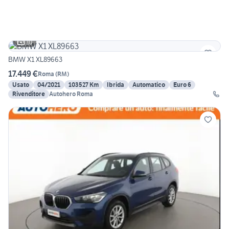
10
BMW X1 XL89663
17.449 €
Roma
(
RM
)
Usato
04/2021
103527 Km
Ibrida
Automatico
Euro 6
Rivenditore
Autohero Roma