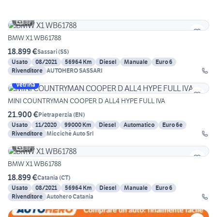
10
BMW X1 WB61788
18.899 €
Sassari
(
SS
)
Usato
08/2021
56964 Km
Diesel
Manuale
Euro 6
Rivenditore
AUTOHERO SASSARI
Vetrina
MINI COUNTRYMAN COOPER D ALL4 HYPE FULL IVA
21.900 €
Pietraperzia
(
EN
)
Usato
11/2020
99000 Km
Diesel
Automatico
Euro 6e
Rivenditore
Miccichè Auto Srl
10
BMW X1 WB61788
18.899 €
Catania
(
CT
)
Usato
08/2021
56964 Km
Diesel
Manuale
Euro 6
Rivenditore
Autohero Catania