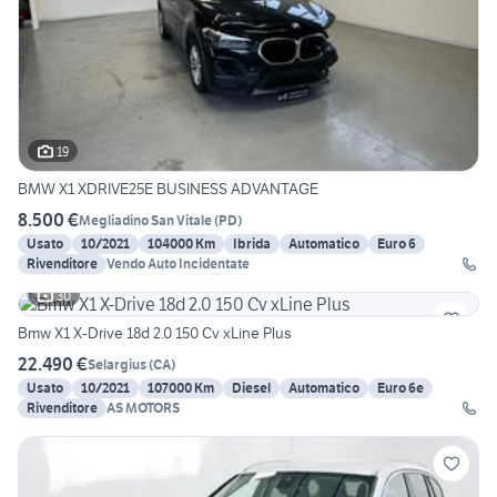
19
BMW X1 XDRIVE25E BUSINESS ADVANTAGE
8.500 €
Megliadino San Vitale
(
PD
)
Usato
10/2021
104000 Km
Ibrida
Automatico
Euro 6
Rivenditore
Vendo Auto Incidentate
30
Bmw X1 X-Drive 18d 2.0 150 Cv xLine Plus
22.490 €
Selargius
(
CA
)
Usato
10/2021
107000 Km
Diesel
Automatico
Euro 6e
Rivenditore
AS MOTORS