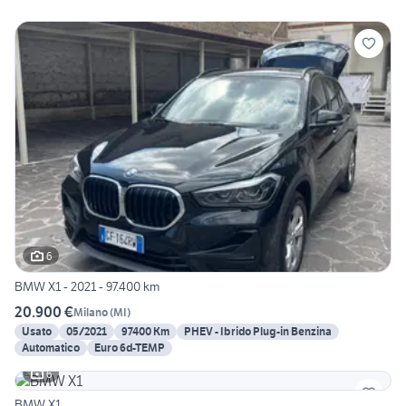
6
BMW X1 - 2021 - 97.400 km
20.900 €
Milano
(
MI
)
Usato
05/2021
97400 Km
PHEV - Ibrido Plug-in Benzina
Automatico
Euro 6d-TEMP
6
BMW X1