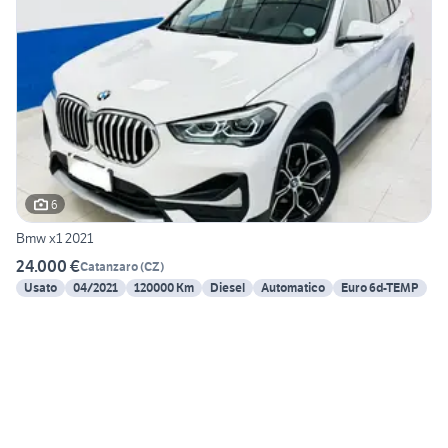
6
Bmw x1 2021
24.000 €
Catanzaro
(
CZ
)
Usato
04/2021
120000 Km
Diesel
Automatico
Euro 6d-TEMP