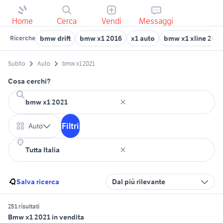
Home
Cerca
Vendi
Messaggi
bmw drift
bmw x1 2016
x1 auto
bmw x1 xline 201
Ricerche
Subito
Auto
bmw x1 2021
Cosa cerchi?
Filtri
Auto
Salva ricerca
Dal più rilevante
251 risultati
Bmw x1 2021 in vendita