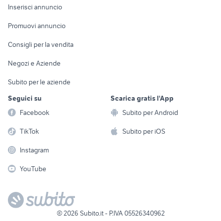
Console e
Accessori per
Casalinghi
Inserisci annuncio
Videogiochi
animali
Elettrodomestici
Promuovi annuncio
Audio/Video
Musica e Film
Giardino e Fai da te
Consigli per la vendita
Fotografia
Libri e Riviste
Abbigliamento e
Negozi e Aziende
Telefonia
Strumenti Musicali
Accessori
Subito per le aziende
Sports
Tutto per i bambini
Seguici su
Scarica gratis l'App
Biciclette
Facebook
Subito per Android
Collezionismo
TikTok
Subito per iOS
Instagram
YouTube
©
2026
Subito.it - P.IVA 05526340962