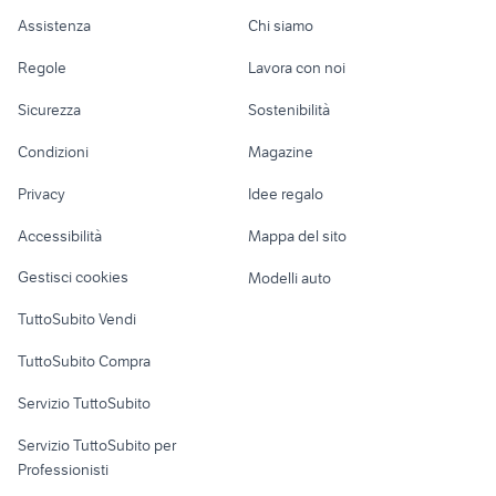
Auto
Appartamenti
Offerte di lavoro
Assistenza
Chi siamo
centralina cambio automatico
cambio automatico auto
Accessori Auto
Camere/Posti letto
Servizi
ford accessori auto
Sardegna
Regole
Lavora con noi
cambio automatico auto Treviso
cambio automatico auto Pavia
Moto e Scooter
Ville singole e a
Candidati in cerca di
provincia
Sicurezza
Sostenibilità
provincia
schiera
lavoro
Accessori Moto
fiat 500 cambio automatico auto
cambio automatico auto Taranto
Condizioni
Magazine
Terreni e rustici
Attrezzature di
Campania
provincia
Nautica
lavoro
Privacy
Idee regalo
cambio fiat ducato accessori
Garage e box
fiat 500 cambio automatico auto
Caravan e Camper
auto
Accessibilità
Mappa del sito
Loft, mansarde e
auto usate con cambio
Veicoli commerciali
altro
fiat 600 auto Palermo
automatico
Gestisci cookies
Modelli auto
Case vacanza
cambio automatico smart
TuttoSubito Vendi
fiat. 600 auto Caserta provincia
accessori auto
Uffici e Locali
TuttoSubito Compra
nissan silvia
auto cabrio
commerciali
fiorino pick up
auto usate pescara
Servizio TuttoSubito
elettronica
per la casa e la
sports e hobby
auto usate reggio emilia
toyota corolla
Servizio TuttoSubito per
persona
suzuki jimny diesel
golf 8 gti
Informatica
Animali
Professionisti
Arredamento e
auto usate mantova
auto usate lecco