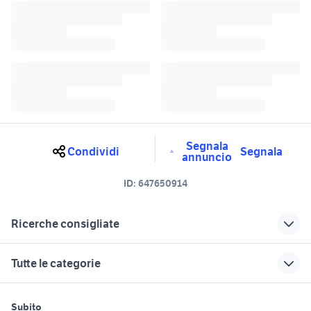
Segnala
Condividi
Segnala
annuncio
ID:
647650914
Ricerche consigliate
t cross cambio automatico
hyundai kona cambio automatico
Tutte le categorie
auto cambio automatico panda
passat cambio automatico
fiat bravo cambio automatico
cambio automatico lancia auto
motori
immobili
lavoro e servizi
Subito
auto con cambio automatico
auto cambio automatico gpl