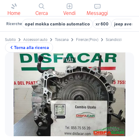
Home
Cerca
Vendi
Messaggi
opel mokka cambio automatico
xr 600
jeep avenge
Ricerche
Subito
Accessori auto
Toscana
Firenze (Prov)
Scandicci
Torna alla ricerca
1/12