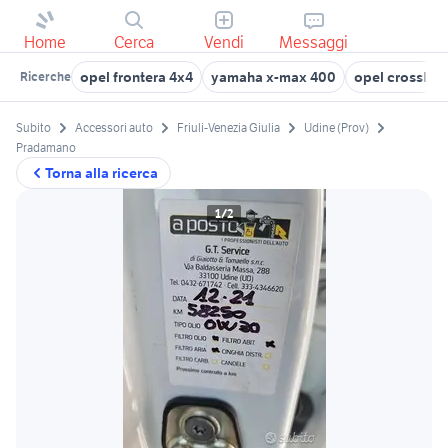
Home
Cerca
Vendi
Messaggi
opel frontera 4x4
yamaha x-max 400
opel crossland
Ricerche
Subito
Accessori auto
Friuli-Venezia Giulia
Udine (Prov)
Pradamano
Torna alla ricerca
1/2