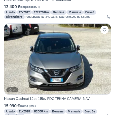
13.400 €
Belpasso
(
CT
)
Usato
12/2017
127970 Km
Benzina
Manuale
Euro 6
Rivenditore
PUGLISAUTO - PUGLISI MOTORS AUTO SELECT
23
Nissan Qashqai 1.2cc 115cv PDC TEKNA CAMERA, NAVI,
15.990 €
Roma
(
RM
)
Usato
11/2018
82000 Km
Benzina
Manuale
Euro 6e