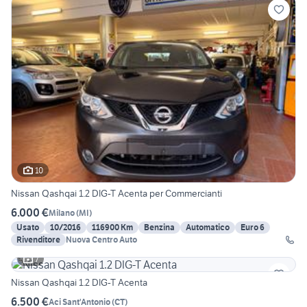
10
Nissan Qashqai 1.2 DIG-T Acenta per Commercianti
6.000 €
Milano
(
MI
)
Usato
10/2016
116900 Km
Benzina
Automatico
Euro 6
Rivenditore
Nuova Centro Auto
7
Nissan Qashqai 1.2 DIG-T Acenta
6.500 €
Aci Sant'Antonio
(
CT
)