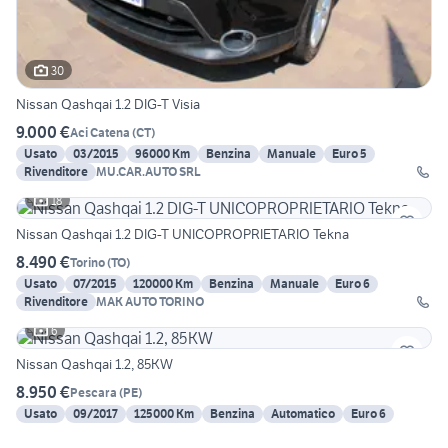
30
Nissan Qashqai 1.2 DIG-T Visia
9.000 €
Aci Catena
(
CT
)
Usato
03/2015
96000 Km
Benzina
Manuale
Euro 5
Rivenditore
MU.CAR.AUTO SRL
18
Nissan Qashqai 1.2 DIG-T UNICOPROPRIETARIO Tekna
8.490 €
Torino
(
TO
)
Usato
07/2015
120000 Km
Benzina
Manuale
Euro 6
Rivenditore
MAK AUTO TORINO
6
Nissan Qashqai 1.2, 85KW
8.950 €
Pescara
(
PE
)
Usato
09/2017
125000 Km
Benzina
Automatico
Euro 6