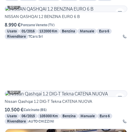
11
NISSAN QASHQAI 1.2 BENZINA EURO 6 B
8.990 €
Ponzano Veneto
(
TV
)
Usato
01/2016
132000 Km
Benzina
Manuale
Euro 6
Rivenditore
TCars Srl
13
Nissan Qashqai 1.2 DIG-T Tekna CATENA NUOVA
10.500 €
Calcinato
(
BS
)
Usato
06/2015
105000 Km
Benzina
Manuale
Euro 6
Rivenditore
AUTO CHIZZINI