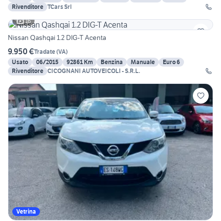
Rivenditore
TCars Srl
16
Nissan Qashqai 1.2 DIG-T Acenta
9.950 €
Tradate
(
VA
)
Usato
06/2015
92861 Km
Benzina
Manuale
Euro 6
Rivenditore
CICOGNANI AUTOVEICOLI - S.R.L.
Vetrina