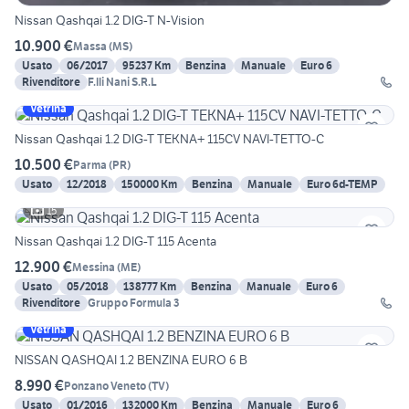
Nissan Qashqai 1.2 DIG-T N-Vision
10.900 €
Massa
(
MS
)
Usato
06/2017
95237 Km
Benzina
Manuale
Euro 6
Rivenditore
F.lli Nani S.R.L
Vetrina
Nissan Qashqai 1.2 DIG-T TEKNA+ 115CV NAVI-TETTO-C
10.500 €
Parma
(
PR
)
Usato
12/2018
150000 Km
Benzina
Manuale
Euro 6d-TEMP
15
Nissan Qashqai 1.2 DIG-T 115 Acenta
12.900 €
Messina
(
ME
)
Usato
05/2018
138777 Km
Benzina
Manuale
Euro 6
Rivenditore
Gruppo Formula 3
Vetrina
NISSAN QASHQAI 1.2 BENZINA EURO 6 B
8.990 €
Ponzano Veneto
(
TV
)
Usato
01/2016
132000 Km
Benzina
Manuale
Euro 6