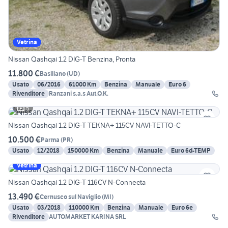
Vetrina
Nissan Qashqai 1.2 DIG-T Benzina, Pronta
11.800 €
Basiliano
(
UD
)
Usato
06/2016
61000 Km
Benzina
Manuale
Euro 6
Rivenditore
Ranzani s.a.s Aut.O.K.
5
Nissan Qashqai 1.2 DIG-T TEKNA+ 115CV NAVI-TETTO-C
10.500 €
Parma
(
PR
)
Usato
12/2018
150000 Km
Benzina
Manuale
Euro 6d-TEMP
Vetrina
Nissan Qashqai 1.2 DIG-T 116CV N-Connecta
13.490 €
Cernusco sul Naviglio
(
MI
)
Usato
03/2018
110000 Km
Benzina
Manuale
Euro 6e
Rivenditore
AUTOMARKET KARINA SRL