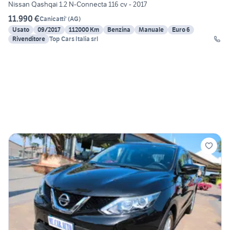
Nissan Qashqai 1.2 N-Connecta 116 cv - 2017
11.990 €
Canicatti'
(
AG
)
Usato
09/2017
112000 Km
Benzina
Manuale
Euro 6
Rivenditore
Top Cars Italia srl