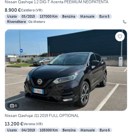
Nissan Qashqai 1.2 DIG-T Acenta PEEMIUM NEOPATENTA
8.900 €
Caldiero
(
VR
)
Usato
03/2015
137000 Km
Benzina
Manuale
Euro 5
Rivenditore
Oz Motors
6
Nissan Qashqai J11 2019 FULL OPTIONAL
13.200 €
Verona
(
VR
)
Usato
04/2019
105000 Km
Benzina
Manuale
Euro 6