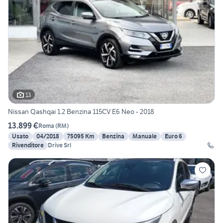
13
Nissan Qashqai 1.2 Benzina 115CV E6 Neo - 2018
13.899 €
Roma
(
RM
)
Usato
04/2018
75095 Km
Benzina
Manuale
Euro 6
Rivenditore
Drive Srl