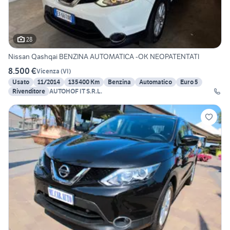
28
Nissan Qashqai BENZINA AUTOMATICA -OK NEOPATENTATI
8.500 €
Vicenza
(
VI
)
Usato
11/2014
135400 Km
Benzina
Automatico
Euro 5
Rivenditore
AUTOHOF IT S.R.L.