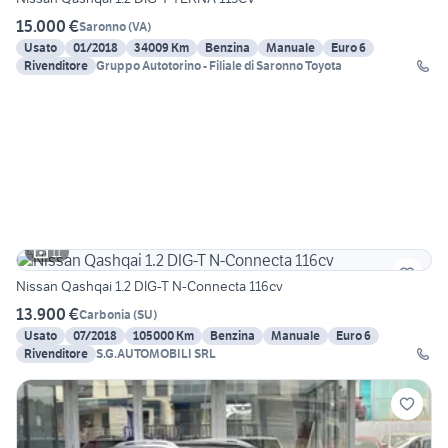
15.000 €
Saronno
(
VA
)
Usato
01/2018
34009 Km
Benzina
Manuale
Euro 6
Rivenditore
Gruppo Autotorino - Filiale di Saronno Toyota
11
Nissan Qashqai 1.2 DIG-T N-Connecta 116cv
13.900 €
Carbonia
(
SU
)
Usato
07/2018
105000 Km
Benzina
Manuale
Euro 6
Rivenditore
S.G.AUTOMOBILI SRL