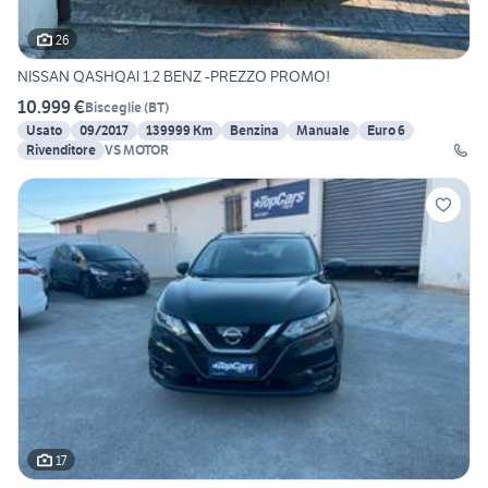
26
NISSAN QASHQAI 1.2 BENZ -PREZZO PROMO!
10.999 €
Bisceglie
(
BT
)
Usato
09/2017
139999 Km
Benzina
Manuale
Euro 6
Rivenditore
VS MOTOR
17