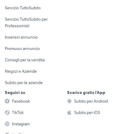
Servizio TuttoSubito
elettronica
per la casa e la
sports e hobby
Servizio TuttoSubito per
persona
Informatica
Animali
Professionisti
Arredamento e
Console e
Accessori per
Casalinghi
Inserisci annuncio
Videogiochi
animali
Elettrodomestici
Promuovi annuncio
Audio/Video
Musica e Film
Giardino e Fai da te
Consigli per la vendita
Fotografia
Libri e Riviste
Abbigliamento e
Negozi e Aziende
Telefonia
Strumenti Musicali
Accessori
Subito per le aziende
Sports
Tutto per i bambini
Seguici su
Scarica gratis l'App
Biciclette
Facebook
Subito per Android
Collezionismo
TikTok
Subito per iOS
Instagram