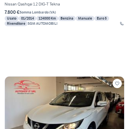
Nissan Qashqai 1.2 DIG-T Tekna
7.800 €
Somma Lombardo
(
VA
)
Usato
01/2014
124000 Km
Benzina
Manuale
Euro 5
Rivenditore
SGM AUTOMOBILI