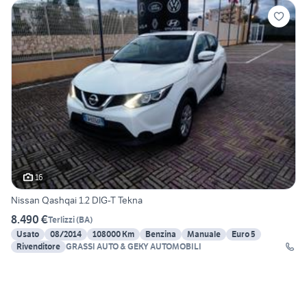
16
Nissan Qashqai 1.2 DIG-T Tekna
8.490 €
Terlizzi
(
BA
)
Usato
08/2014
108000 Km
Benzina
Manuale
Euro 5
Rivenditore
GRASSI AUTO & GEKY AUTOMOBILI