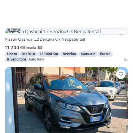
11
Nissan Qashqai 1.2 Benzina Ok Neopatentati
11.200 €
Brescia
(
BS
)
Usato
01/2018
139000 Km
Benzina
Manuale
Euro 6
Rivenditore
Auto Italy