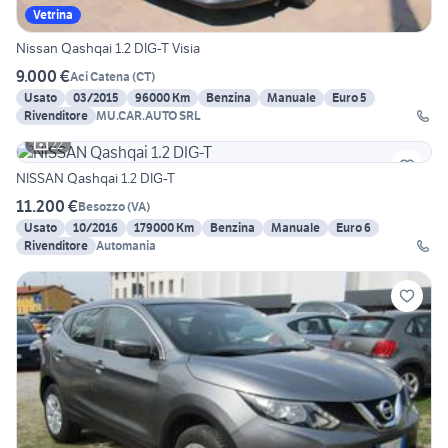
Vetrina
Nissan Qashqai 1.2 DIG-T Visia
9.000 €
Aci Catena
(
CT
)
Usato
03/2015
96000 Km
Benzina
Manuale
Euro 5
Rivenditore
MU.CAR.AUTO SRL
22
NISSAN Qashqai 1.2 DIG-T
11.200 €
Besozzo
(
VA
)
Usato
10/2016
179000 Km
Benzina
Manuale
Euro 6
Rivenditore
Automania