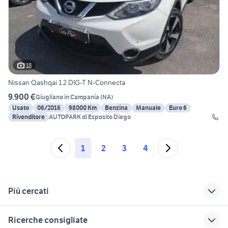
18
Nissan Qashqai 1.2 DIG-T N-Connecta
9.900 €
Giugliano in Campania
(
NA
)
Usato
06/2016
98000 Km
Benzina
Manuale
Euro 6
Rivenditore
AUTOPARK di Esposito Diego
1
2
3
4
Più cercati
Correlati
Richerche simili
Suggerimenti
Ricerche consigliate
nissan x trail Sicilia
pick up nissan
nissan qashqai 1