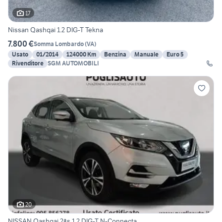
17
Nissan Qashqai 1.2 DIG-T Tekna
7.800 €
Somma Lombardo
(
VA
)
Usato
01/2014
124000 Km
Benzina
Manuale
Euro 5
Rivenditore
SGM AUTOMOBILI
20
NISSAN Qashqai 2ªs 1.2 DIG-T N-Connecta