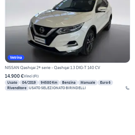
Vetrina
NISSAN Qashqai 2ª serie - Qashqai 1.3 DIG-T 140 CV
14.900 €
Vinci
(
FI
)
Usato
04/2019
94580 Km
Benzina
Manuale
Euro 6
Rivenditore
USATO SELEZIONATO BIRINDELLI