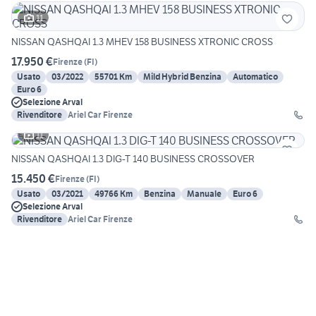
11
NISSAN QASHQAI 1.3 MHEV 158 BUSINESS XTRONIC CROSS
17.950 €
Firenze
(
FI
)
Usato
03/2022
55701 Km
Mild Hybrid Benzina
Automatico
Euro 6
Selezione Arval
Rivenditore
Ariel Car Firenze
11
NISSAN QASHQAI 1.3 DIG-T 140 BUSINESS CROSSOVER
15.450 €
Firenze
(
FI
)
Usato
03/2021
49766 Km
Benzina
Manuale
Euro 6
Selezione Arval
Rivenditore
Ariel Car Firenze