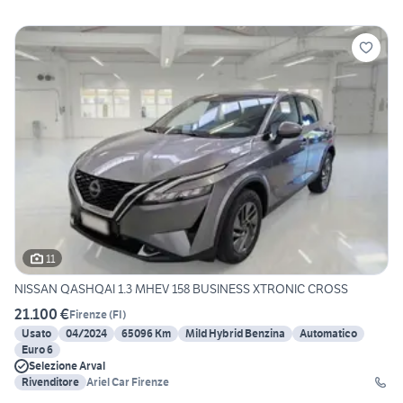
11
NISSAN QASHQAI 1.3 MHEV 158 BUSINESS XTRONIC CROSS
21.100 €
Firenze
(
FI
)
Usato
04/2024
65096 Km
Mild Hybrid Benzina
Automatico
Euro 6
Selezione Arval
Rivenditore
Ariel Car Firenze