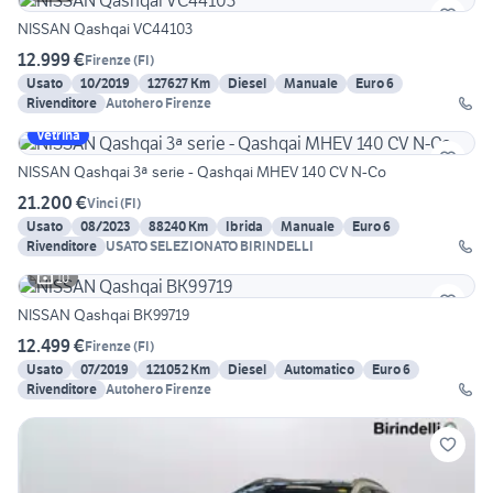
NISSAN Qashqai VC44103
12.999 €
Firenze
(
FI
)
Usato
10/2019
127627 Km
Diesel
Manuale
Euro 6
Rivenditore
Autohero Firenze
Vetrina
NISSAN Qashqai 3ª serie - Qashqai MHEV 140 CV N-Co
21.200 €
Vinci
(
FI
)
Usato
08/2023
88240 Km
Ibrida
Manuale
Euro 6
Rivenditore
USATO SELEZIONATO BIRINDELLI
10
NISSAN Qashqai BK99719
12.499 €
Firenze
(
FI
)
Usato
07/2019
121052 Km
Diesel
Automatico
Euro 6
Rivenditore
Autohero Firenze