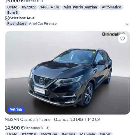
15.000 €
Firenze
(
FI
)
Usato
05/2022
148884 Km
Mild Hybrid Benzina
Automatico
Euro 6
Selezione Arval
Rivenditore
Ariel Car Firenze
Vetrina
NISSAN Qashqai 2ª serie - Qashqai 1.3 DIG-T 140 CV
14.500 €
Capannori
(
LU
)
Usato
03/2019
86520 Km
Benzina
Manuale
Euro 6