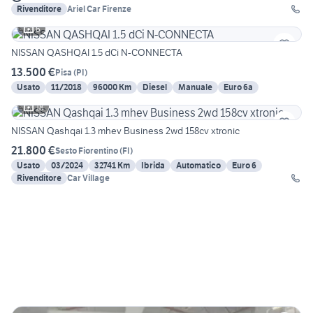
Rivenditore
Ariel Car Firenze
6
NISSAN QASHQAI 1.5 dCi N-CONNECTA
13.500 €
Pisa
(
PI
)
Usato
11/2018
96000 Km
Diesel
Manuale
Euro 6a
18
NISSAN Qashqai 1.3 mhev Business 2wd 158cv xtronic
21.800 €
Sesto Fiorentino
(
FI
)
Usato
03/2024
32741 Km
Ibrida
Automatico
Euro 6
Rivenditore
Car Village