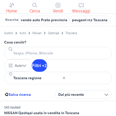
Home
Cerca
Vendi
Messaggi
vendo auto Prato provincia
peugeot rcz Toscana
mi
Ricerche
Subito
Auto
Nissan
Qashqai
Toscana
Cosa cerchi?
Filtri +2
Auto
Salva ricerca
Dal più recente
242 risultati
NISSAN Qashqai usata in vendita in Toscana