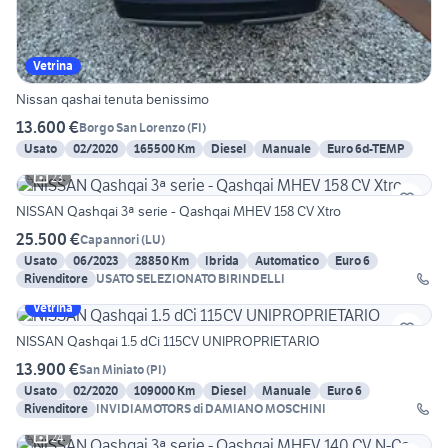
Vetrina
Nissan qashai tenuta benissimo
13.600 €
Borgo San Lorenzo
(
FI
)
Usato
02/2020
165500 Km
Diesel
Manuale
Euro 6d-TEMP
23
NISSAN Qashqai 3ª serie - Qashqai MHEV 158 CV Xtro
25.500 €
Capannori
(
LU
)
Usato
06/2023
28850 Km
Ibrida
Automatico
Euro 6
Rivenditore
USATO SELEZIONATO BIRINDELLI
Vetrina
NISSAN Qashqai 1.5 dCi 115CV UNIPROPRIETARIO
13.900 €
San Miniato
(
PI
)
Usato
02/2020
109000 Km
Diesel
Manuale
Euro 6
Rivenditore
INVIDIAMOTORS di DAMIANO MOSCHINI
24