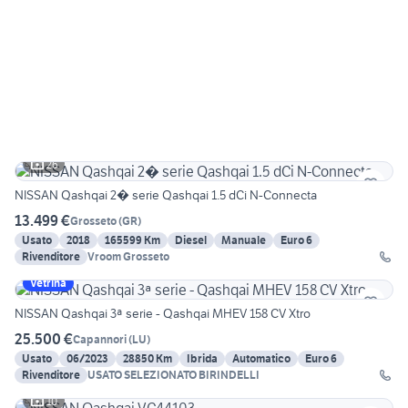
26
NISSAN Qashqai 2� serie Qashqai 1.5 dCi N-Connecta
13.499 €
Grosseto
(
GR
)
Usato
2018
165599 Km
Diesel
Manuale
Euro 6
Rivenditore
Vroom Grosseto
Vetrina
NISSAN Qashqai 3ª serie - Qashqai MHEV 158 CV Xtro
25.500 €
Capannori
(
LU
)
Usato
06/2023
28850 Km
Ibrida
Automatico
Euro 6
Rivenditore
USATO SELEZIONATO BIRINDELLI
10