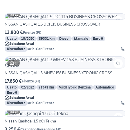
11
NISSAN QASHQAI 1.5 DCI 115 BUSINESS CROSSOVER
13.800 €
Firenze
(
FI
)
Usato
10/2020
89331 Km
Diesel
Manuale
Euro 6
Selezione Arval
Rivenditore
Ariel Car Firenze
11
NISSAN QASHQAI 1.3 MHEV 158 BUSINESS XTRONIC CROSS
17.850 €
Firenze
(
FI
)
Usato
02/2022
91341 Km
Mild Hybrid Benzina
Automatico
Euro 6
Selezione Arval
Rivenditore
Ariel Car Firenze
19
Nissan Qashqai 1.5 dCi Tekna
3.250 €
Castiglion Fiorentino
(
AR
)