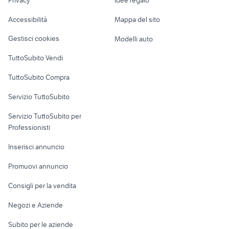
Privacy
Idee regalo
Garage e box
Caravan e Camper
Accessibilità
Mappa del sito
Loft, mansarde e
Veicoli commerciali
altro
Gestisci cookies
Modelli auto
Case vacanza
TuttoSubito Vendi
Uffici e Locali
TuttoSubito Compra
commerciali
Servizio TuttoSubito
elettronica
per la casa e la
sports e hobby
Servizio TuttoSubito per
persona
Informatica
Animali
Professionisti
Arredamento e
Console e
Accessori per
Casalinghi
Inserisci annuncio
Videogiochi
animali
Elettrodomestici
Promuovi annuncio
Audio/Video
Musica e Film
Giardino e Fai da te
Consigli per la vendita
Fotografia
Libri e Riviste
Abbigliamento e
Negozi e Aziende
Telefonia
Strumenti Musicali
Accessori
Subito per le aziende