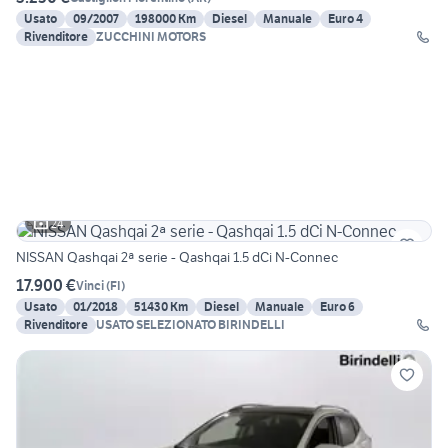
Usato
09/2007
198000 Km
Diesel
Manuale
Euro 4
Rivenditore
ZUCCHINI MOTORS
24
NISSAN Qashqai 2ª serie - Qashqai 1.5 dCi N-Connec
17.900 €
Vinci
(
FI
)
Usato
01/2018
51430 Km
Diesel
Manuale
Euro 6
Rivenditore
USATO SELEZIONATO BIRINDELLI