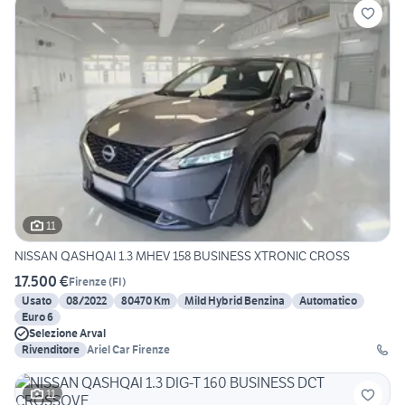
11
NISSAN QASHQAI 1.3 MHEV 158 BUSINESS XTRONIC CROSS
17.500 €
Firenze
(
FI
)
Usato
08/2022
80470 Km
Mild Hybrid Benzina
Automatico
Euro 6
Selezione Arval
Rivenditore
Ariel Car Firenze
11