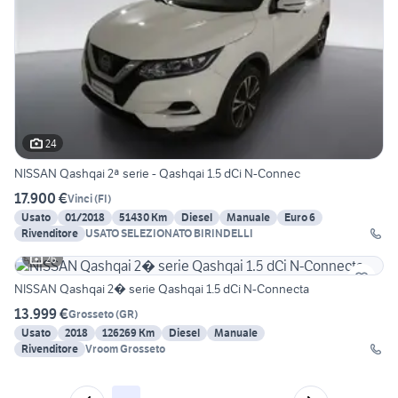
24
NISSAN Qashqai 2ª serie - Qashqai 1.5 dCi N-Connec
17.900 €
Vinci
(
FI
)
Usato
01/2018
51430 Km
Diesel
Manuale
Euro 6
Rivenditore
USATO SELEZIONATO BIRINDELLI
26
NISSAN Qashqai 2� serie Qashqai 1.5 dCi N-Connecta
13.999 €
Grosseto
(
GR
)
Usato
2018
126269 Km
Diesel
Manuale
Rivenditore
Vroom Grosseto