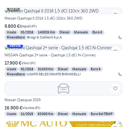
19
Nissan Qashqai II 2014 1.5 dCi 110cv 360 2WD
9.800 €
Empoli
(
FI
)
Usato
01/2016
140026 Km
Diesel
Manuale
Euro 6
Rivenditore
Brogi & Collitorti S.p.A
Vetrina
NISSAN Qashqai 2ª serie - Qashqai 1.5 dCi N-Connec
17.900 €
Vinci
(
FI
)
Usato
01/2018
51430 Km
Diesel
Manuale
Euro 6
Rivenditore
USATO SELEZIONATO BIRINDELLI
Nissan Qasquai 2019
16.900 €
Vicchio
(
FI
)
Usato
11/2019
83000 Km
Diesel
Manuale
Euro 6d-TEMP