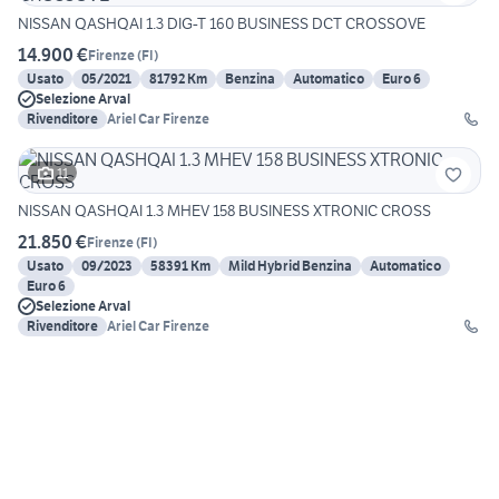
NISSAN QASHQAI 1.3 DIG-T 160 BUSINESS DCT CROSSOVE
14.900 €
Firenze
(
FI
)
Usato
05/2021
81792 Km
Benzina
Automatico
Euro 6
Selezione Arval
Rivenditore
Ariel Car Firenze
11
NISSAN QASHQAI 1.3 MHEV 158 BUSINESS XTRONIC CROSS
21.850 €
Firenze
(
FI
)
Usato
09/2023
58391 Km
Mild Hybrid Benzina
Automatico
Euro 6
Selezione Arval
Rivenditore
Ariel Car Firenze