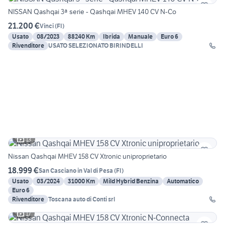
NISSAN Qashqai 3ª serie - Qashqai MHEV 140 CV N-Co
21.200 €
Vinci
(
FI
)
Usato
08/2023
88240 Km
Ibrida
Manuale
Euro 6
Rivenditore
USATO SELEZIONATO BIRINDELLI
13
Nissan Qashqai MHEV 158 CV Xtronic uniproprietario
18.999 €
San Casciano in Val di Pesa
(
FI
)
Usato
03/2024
31000 Km
Mild Hybrid Benzina
Automatico
Euro 6
Rivenditore
Toscana auto di Conti srl
17