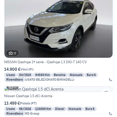
19
NISSAN Qashqai 2ª serie - Qashqai 1.3 DIG-T 140 CV
14.900 €
Vinci
(
FI
)
Usato
04/2019
94580 Km
Benzina
Manuale
Euro 6
Rivenditore
USATO SELEZIONATO BIRINDELLI
22
Nissan Qashqai 1.5 dCi Acenta
13.499 €
Pistoia
(
PT
)
Usato
06/2018
124000 Km
Diesel
Manuale
Euro 6
Rivenditore
RD Group