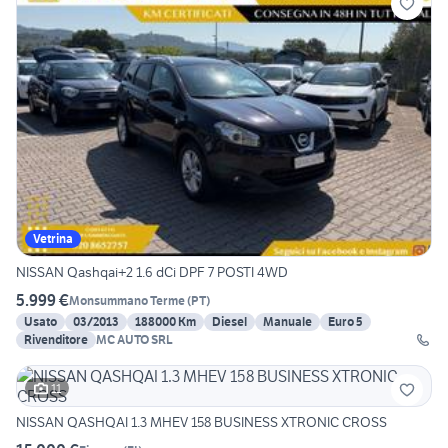
Vetrina
NISSAN Qashqai+2 1.6 dCi DPF 7 POSTI 4WD
5.999 €
Monsummano Terme
(
PT
)
Usato
03/2013
188000 Km
Diesel
Manuale
Euro 5
Rivenditore
MC AUTO SRL
11
NISSAN QASHQAI 1.3 MHEV 158 BUSINESS XTRONIC CROSS