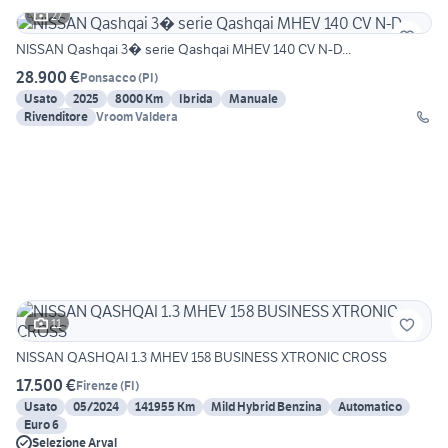
27
NISSAN Qashqai 3� serie Qashqai MHEV 140 CV N-D...
28.900 €
Ponsacco
(
PI
)
Usato
2025
8000 Km
Ibrida
Manuale
Rivenditore
Vroom Valdera
11
NISSAN QASHQAI 1.3 MHEV 158 BUSINESS XTRONIC CROSS
17.500 €
Firenze
(
FI
)
Usato
05/2024
141955 Km
Mild Hybrid Benzina
Automatico
Euro 6
Selezione Arval