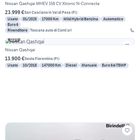
Nissan Qashqai MHEV 158 CV Xtronic N-Connecta
23.999 €
San Casciano in Val di Pesa
(
FI
)
Usato
01/2025
17000 Km
Mild Hybrid Benzina
Automatico
Euro 6
Rivenditore
Toscana auto di Conti srl
6
Nissan Qashqai
13.900 €
Sesto Fiorentino
(
FI
)
Usato
10/2018
147000 Km
Diesel
Manuale
Euro 6d-TEMP