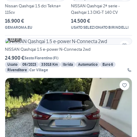
Nissan Qashqai 1.5 dci Tekna+
NISSAN Qashqai 2ª serie -
115cv
Qashqai 1.3 DIG-T 140 CV
16.900 €
14.500 €
GEMAROMA.EU
USATO SELEZIONATO BIRINDELLI
18
NISSAN Qashqai 1.5 e-power N-Connecta 2wd
24.900 €
Sesto Fiorentino
(
FI
)
Usato
09/2023
33018 Km
Ibrida
Automatico
Euro 6
Rivenditore
Car Village