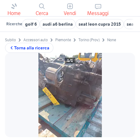
Home
Cerca
Vendi
Messaggi
golf 6
audi a6 berlina
seat leon cupra 2015
seat l
Ricerche
Subito
Accessori auto
Piemonte
Torino (Prov)
None
Torna alla ricerca
1/1