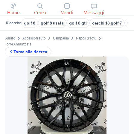
Home
Cerca
Vendi
Messaggi
golf 6
golf 8 usata
golf 8 gti
cerchi 18 golf 7
vol
Ricerche
Subito
Accessori auto
Campania
Napoli (Prov)
Torre Annunziata
Torna alla ricerca
1/1