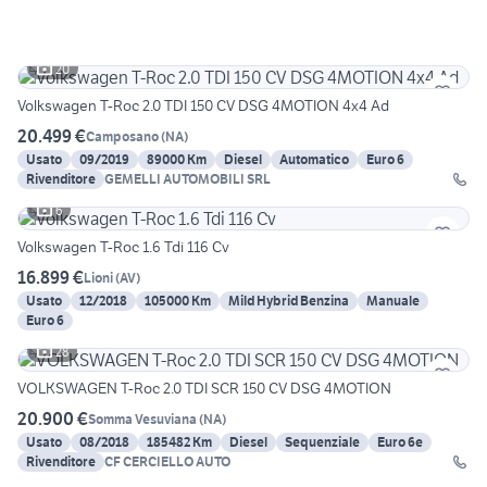
20
Volkswagen T-Roc 2.0 TDI 150 CV DSG 4MOTION 4x4 Ad
20.499 €
Camposano
(
NA
)
Usato
09/2019
89000 Km
Diesel
Automatico
Euro 6
Rivenditore
GEMELLI AUTOMOBILI SRL
6
Volkswagen T-Roc 1.6 Tdi 116 Cv
16.899 €
Lioni
(
AV
)
Usato
12/2018
105000 Km
Mild Hybrid Benzina
Manuale
Euro 6
28
VOLKSWAGEN T-Roc 2.0 TDI SCR 150 CV DSG 4MOTION
20.900 €
Somma Vesuviana
(
NA
)
Usato
08/2018
185482 Km
Diesel
Sequenziale
Euro 6e
Rivenditore
CF CERCIELLO AUTO