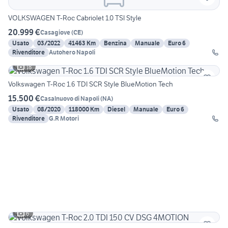
VOLKSWAGEN T-Roc Cabriolet 1.0 TSI Style
20.999 €
Casagiove
(
CE
)
Usato
03/2022
41463 Km
Benzina
Manuale
Euro 6
Rivenditore
Autohero Napoli
18
Volkswagen T-Roc 1.6 TDI SCR Style BlueMotion Tech
15.500 €
Casalnuovo di Napoli
(
NA
)
Usato
08/2020
118000 Km
Diesel
Manuale
Euro 6
Rivenditore
G.R Motori
6