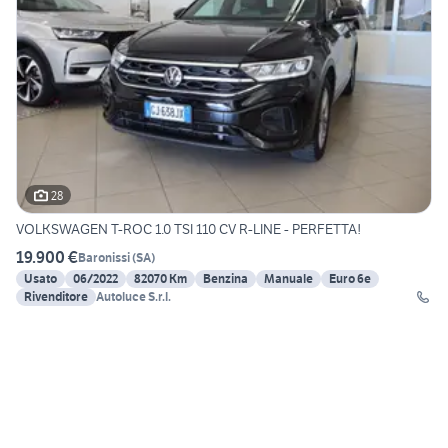
28
VOLKSWAGEN T-ROC 1.0 TSI 110 CV R-LINE - PERFETTA!
19.900 €
Baronissi
(
SA
)
Usato
06/2022
82070 Km
Benzina
Manuale
Euro 6e
Rivenditore
Autoluce S.r.l.