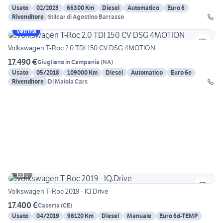
Usato
02/2023
66300 Km
Diesel
Automatico
Euro 6
Rivenditore
Stilcar di Agostino Barrasso
Vetrina
Volkswagen T-Roc 2.0 TDI 150 CV DSG 4MOTION
17.490 €
Giugliano in Campania
(
NA
)
Usato
05/2018
109000 Km
Diesel
Automatico
Euro 6e
Rivenditore
Di Maiola Cars
6
Volkswagen T-Roc 2019 - IQ.Drive
17.400 €
Caserta
(
CE
)
Usato
04/2019
96120 Km
Diesel
Manuale
Euro 6d-TEMP