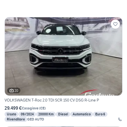
20
VOLKSWAGEN T-Roc 2.0 TDI SCR 150 CV DSG R-Line P
29.499 €
Casagiove
(
CE
)
Usato
09/2024
20000 Km
Diesel
Automatico
Euro 6
Rivenditore
GED AUTO