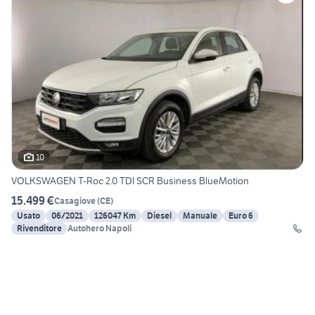
10
VOLKSWAGEN T-Roc 2.0 TDI SCR Business BlueMotion
15.499 €
Casagiove
(
CE
)
Usato
06/2021
126047 Km
Diesel
Manuale
Euro 6
Rivenditore
Autohero Napoli