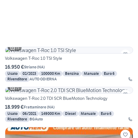
13
Volkswagen T-Roc 1.0 TSI Style
16.950 €
Striano
(
NA
)
Usato
02/2023
100000 Km
Benzina
Manuale
Euro 6
Rivenditore
AUTO ODIERNA
21
Volkswagen T-Roc 2.0 TDI SCR BlueMotion Technology
18.999 €
Frattaminore
(
NA
)
Usato
06/2021
149000 Km
Diesel
Manuale
Euro 6
Rivenditore
BGAuto