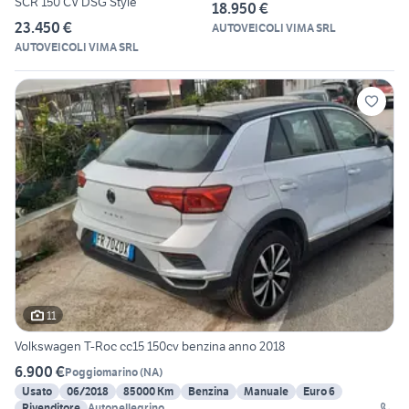
SCR 150 CV DSG Style
18.950 €
23.450 €
AUTOVEICOLI VIMA SRL
AUTOVEICOLI VIMA SRL
11
Volkswagen T-Roc cc15 150cv benzina anno 2018
6.900 €
Poggiomarino
(
NA
)
Usato
06/2018
85000 Km
Benzina
Manuale
Euro 6
Rivenditore
Autopellegrino