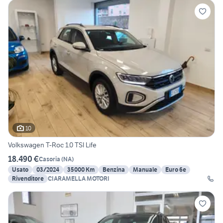
10
Volkswagen T-Roc 1.0 TSI Life
18.490 €
Casoria
(
NA
)
Usato
03/2024
35000 Km
Benzina
Manuale
Euro 6e
Rivenditore
CIARAMELLA MOTORI