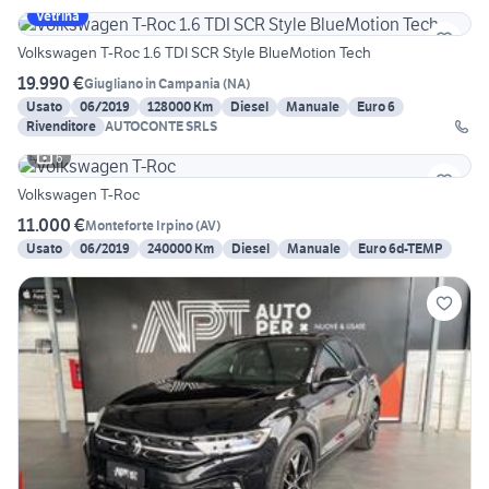
Vetrina
Volkswagen T-Roc 1.6 TDI SCR Style BlueMotion Tech
19.990 €
Giugliano in Campania
(
NA
)
Usato
06/2019
128000 Km
Diesel
Manuale
Euro 6
Rivenditore
AUTOCONTE SRLS
6
Volkswagen T-Roc
11.000 €
Monteforte Irpino
(
AV
)
Usato
06/2019
240000 Km
Diesel
Manuale
Euro 6d-TEMP