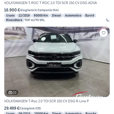
VOLKSWAGEN T-ROC T ROC 2.0 TDI SCR 150 CV DSG ADVA
16.900 €
Giugliano in Campania
(
NA
)
Usato
12/2019
90000 Km
Diesel
Automatico
Euro 6
Rivenditore
TOP AUTO SRL
20
VOLKSWAGEN T-Roc 2.0 TDI SCR 150 CV DSG R-Line P
29.499 €
Casagiove
(
CE
)
Usato
09/2024
20000 Km
Diesel
Automatico
Euro 6e