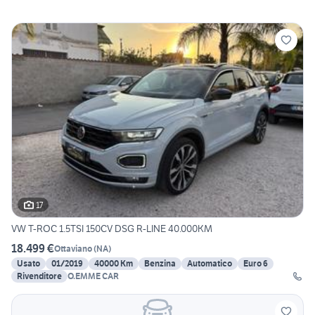
17
VW T-ROC 1.5TSI 150CV DSG R-LINE 40.000KM
18.499 €
Ottaviano
(
NA
)
Usato
01/2019
40000 Km
Benzina
Automatico
Euro 6
Rivenditore
O.EMME CAR