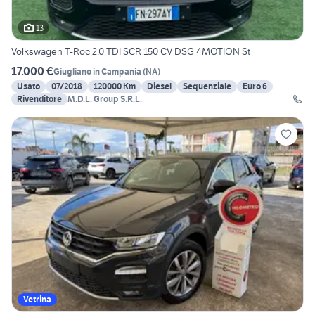
13
Volkswagen T-Roc 2.0 TDI SCR 150 CV DSG 4MOTION St
17.000 €
Giugliano in Campania
(
NA
)
Usato
07/2018
120000 Km
Diesel
Sequenziale
Euro 6
Rivenditore
M.D.L. Group S.R.L.
Vetrina