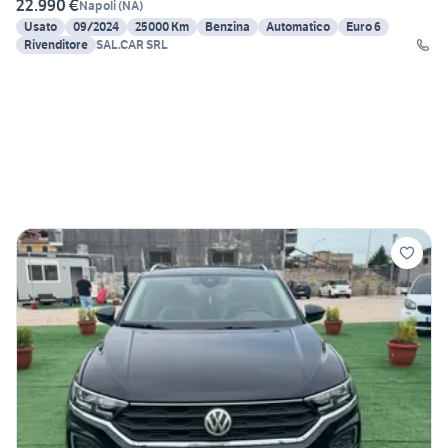
22.990 €
Napoli
(
NA
)
Usato
09/2024
25000 Km
Benzina
Automatico
Euro 6
Rivenditore
SAL.CAR SRL