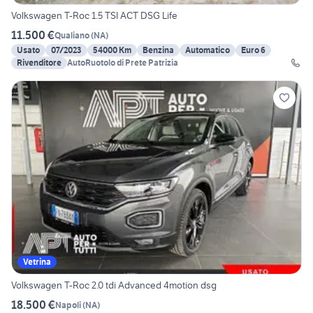
Volkswagen T-Roc 1.5 TSI ACT DSG Life
11.500 €
Qualiano
(
NA
)
Usato
07/2023
54000 Km
Benzina
Automatico
Euro 6
Rivenditore
AutoRuotolo di Prete Patrizia
Vetrina
Volkswagen T-Roc 2.0 tdi Advanced 4motion dsg
18.500 €
Napoli
(
NA
)