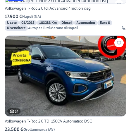
Volkswagen T-Roc 2.0 tdi Advanced 4motion dsg
17.900 €
Napoli
(
NA
)
Usato
01/2018
103283 Km
Diesel
Automatico
Euro 6
Rivenditore
Auto per Tutti Marano di Napoli
14
Volkswagen T-Roc 2.0 TDI 150CV Automatico DSG
23.500 €
Grottaminarda
(
AV
)