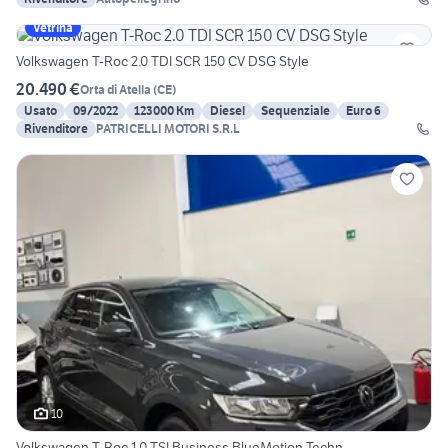
Vetrina
Volkswagen T-Roc 2.0 TDI SCR 150 CV DSG Style
20.490 €
Orta di Atella
(
CE
)
Usato
09/2022
123000 Km
Diesel
Sequenziale
Euro 6
Rivenditore
PATRICELLI MOTORI S.R.L
10
Volkswagen T-Roc 1.0 TSI Business BlueMotion Techn