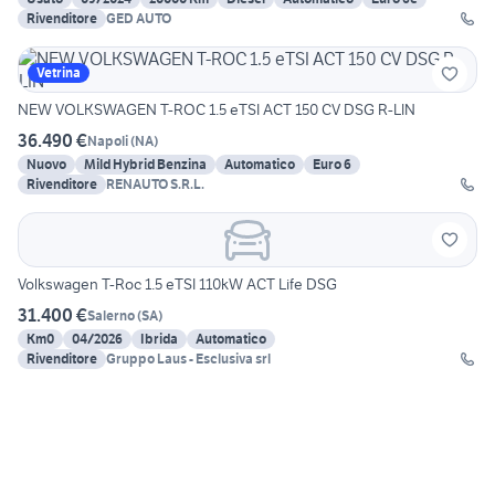
Rivenditore
GED AUTO
Vetrina
NEW VOLKSWAGEN T-ROC 1.5 eTSI ACT 150 CV DSG R-LIN
36.490 €
Napoli
(
NA
)
Nuovo
Mild Hybrid Benzina
Automatico
Euro 6
Rivenditore
RENAUTO S.R.L.
Volkswagen T-Roc 1.5 eTSI 110kW ACT Life DSG
31.400 €
Salerno
(
SA
)
Km0
04/2026
Ibrida
Automatico
Rivenditore
Gruppo Laus - Esclusiva srl