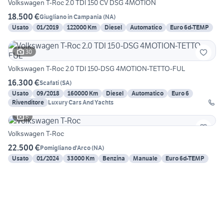
Volkswagen T-Roc 2.0 TDI 150 CV DSG 4MOTION
18.500 €
Giugliano in Campania
(
NA
)
Usato
01/2019
122000 Km
Diesel
Automatico
Euro 6d-TEMP
30
Volkswagen T-Roc 2.0 TDI 150-DSG 4MOTION-TETTO-FUL
16.300 €
Scafati
(
SA
)
Usato
09/2018
160000 Km
Diesel
Automatico
Euro 6
Rivenditore
Luxury Cars And Yachts
6
Volkswagen T-Roc
22.500 €
Pomigliano d'Arco
(
NA
)
Usato
01/2024
33000 Km
Benzina
Manuale
Euro 6d-TEMP