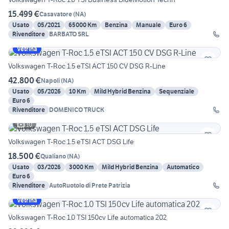
15.499 €
Casavatore
(
NA
)
Usato
05/2021
65000 Km
Benzina
Manuale
Euro 6
Rivenditore
BARBATO SRL
Vetrina
Volkswagen T-Roc 1.5 eTSI ACT 150 CV DSG R-Line
42.800 €
Napoli
(
NA
)
Usato
05/2026
10 Km
Mild Hybrid Benzina
Sequenziale
Euro 6
Rivenditore
DOMENICO TRUCK
10
Volkswagen T-Roc 1.5 eTSI ACT DSG Life
18.500 €
Qualiano
(
NA
)
Usato
03/2026
3000 Km
Mild Hybrid Benzina
Automatico
Euro 6
Rivenditore
AutoRuotolo di Prete Patrizia
Vetrina
Volkswagen T-Roc 1.0 TSI 150cv Life automatica 202