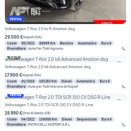
Vetrina
Volkswagen T-Roc 2.0 tsi R 4motion dsg
29.500 €
Napoli
(
NA
)
Usato
05/2022
89699 Km
Benzina
Automatico
Euro 6
Rivenditore
Auto Per Tutti Agnano
26
Volkswagen T-Roc 2.0 tdi Advanced 4motion dsg
17.900 €
Napoli
(
NA
)
Usato
01/2018
103283 Km
Diesel
Automatico
Euro 6
Rivenditore
Auto per Tutti Marano di Napoli
Vetrina
Volkswagen T-Roc 2.0 TDI SCR 150 CV DSG R-Line
19.990 €
Orta di Atella
(
CE
)
Usato
04/2022
138000 Km
Diesel
Sequenziale
Euro 6
Rivenditore
PATRICELLI MOTORI S.R.L