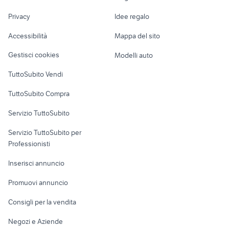
auto usate padula
maggiolino 1963
Nautica
lavoro
concessionari auto usate
Privacy
Idee regalo
Garage e box
riparazione abs
lanciano
Caravan e Camper
Accessibilità
Mappa del sito
Loft, mansarde e
Veicoli commerciali
altro
Gestisci cookies
Modelli auto
Case vacanza
TuttoSubito Vendi
Uffici e Locali
TuttoSubito Compra
commerciali
Servizio TuttoSubito
elettronica
per la casa e la
sports e hobby
Servizio TuttoSubito per
persona
Informatica
Animali
Professionisti
Arredamento e
Console e
Accessori per
Casalinghi
Inserisci annuncio
Videogiochi
animali
Elettrodomestici
Promuovi annuncio
Audio/Video
Musica e Film
Giardino e Fai da te
Consigli per la vendita
Fotografia
Libri e Riviste
Abbigliamento e
Negozi e Aziende
Telefonia
Strumenti Musicali