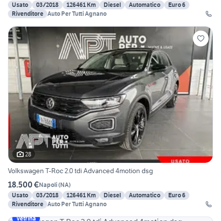
Usato
03/2018
126461 Km
Diesel
Automatico
Euro 6
Rivenditore
Auto Per Tutti Agnano
28
Volkswagen T-Roc 2.0 tdi Advanced 4motion dsg
18.500 €
Napoli
(
NA
)
Usato
03/2018
126461 Km
Diesel
Automatico
Euro 6
Rivenditore
Auto Per Tutti Agnano
Vetrina