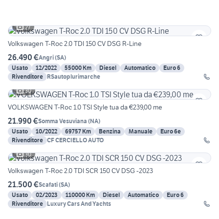
27
Volkswagen T-Roc 2.0 TDI 150 CV DSG R-Line
26.490 €
Angri
(
SA
)
Usato
12/2022
55000 Km
Diesel
Automatico
Euro 6
Rivenditore
RSautoplurimarche
30
VOLKSWAGEN T-Roc 1.0 TSI Style tua da €239,00 me
21.990 €
Somma Vesuviana
(
NA
)
Usato
10/2022
69757 Km
Benzina
Manuale
Euro 6e
Rivenditore
CF CERCIELLO AUTO
30
Volkswagen T-Roc 2.0 TDI SCR 150 CV DSG -2023
21.500 €
Scafati
(
SA
)
Usato
02/2023
110000 Km
Diesel
Automatico
Euro 6
Rivenditore
Luxury Cars And Yachts