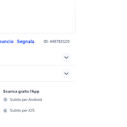
nuncio
Segnala
ID:
445783120
ro
coppia diffusori
orino
fiat barchetta paraurti
accessori auto
sports e hobby
coppia altoparlanti accessori
a
Scarica gratis l'App
etta
Animali
auto
Subito per Android
ento e
fiat barchetta ricambi
Accessori per animali
i auto
hi
Subito per iOS
accessori auto
Musica e Film
omestici
auto Puglia