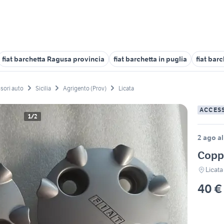
fiat barchetta Ragusa provincia
fiat barchetta in puglia
fiat bar
sori auto
Sicilia
Agrigento (Prov)
Licata
ACCES
1/2
2 ago al
Coppe
Licata
40 €