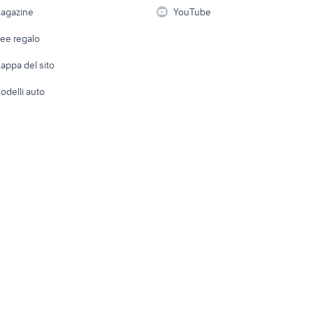
migliore auto usata 7000
i
Fotografia
Giardino 
e chieti
golf 4 r32
agazine
YouTube
euro
Attrezzature di lavoro
Telefonia
Abbigli
dee regalo
Accesso
e altro
appa del sito
Tutto per
odelli auto