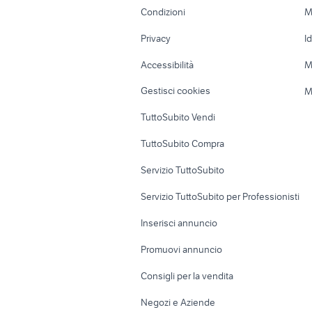
Accessori Moto
Terreni e rustic
nissan silvia
auto usat
Condizioni
M
Nautica
Garage e box
Privacy
I
Caravan e Camper
Loft, mansarde 
Accessibilità
M
Veicoli commerciali
Case vacanza
Gestisci cookies
M
Uffici e Locali
TuttoSubito Vendi
commerciali
TuttoSubito Compra
Servizio TuttoSubito
Servizio TuttoSubito per Professionisti
Inserisci annuncio
Promuovi annuncio
Consigli per la vendita
Negozi e Aziende