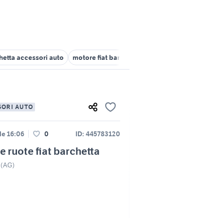
chetta accessori auto
motore fiat barchetta
ruote complete per r
SORI AUTO
le 16:06
0
ID: 445783120
 ruote fiat barchetta
 (AG)