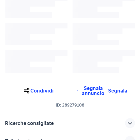
Segnala
Condividi
Segnala
annuncio
ID:
289279108
Ricerche consigliate
nuovo mai
estrattore di succo lidl