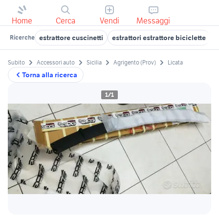
Home
Cerca
Vendi
Messaggi
estrattore cuscinetti
estrattori estrattore biciclette
e
Ricerche
Subito
Accessori auto
Sicilia
Agrigento (Prov)
Licata
Torna alla ricerca
1/1