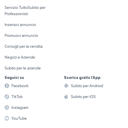
fiorino pick up
elettronica
per la casa e la
toyota rav4
sports e hobby
Servizio TuttoSubito per
persona
Informatica
Animali
Professionisti
Arredamento e
Console e
Accessori per
Casalinghi
Inserisci annuncio
Videogiochi
animali
Elettrodomestici
Promuovi annuncio
Audio/Video
Musica e Film
Giardino e Fai da te
Consigli per la vendita
Fotografia
Libri e Riviste
Abbigliamento e
Negozi e Aziende
Telefonia
Strumenti Musicali
Accessori
Subito per le aziende
Sports
Tutto per i bambini
Seguici su
Scarica gratis l'App
Biciclette
Facebook
Subito per Android
Collezionismo
TikTok
Subito per iOS
Instagram
YouTube