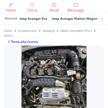
Home
Cerca
Vendi
Messaggi
Jeep Avenger Suv
Jeep Avenger Station Wagon
jee
Ricerche
Subito
Accessori auto
Sardegna
Medio Campidano (Prov)
Sanluri
Torna alla ricerca
1/2