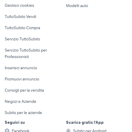
altro
Gestisci cookies
Modelli auto
golf 8 gti
golf 6
Case vacanza
suzuki jimny diesel
toyota corolla
TuttoSubito Vendi
auto usate chieti
auto usate barrafranca
Uffici e Locali
TuttoSubito Compra
commerciali
auto Napoli provincia
renault modus usata
Servizio TuttoSubito
elettronica
per la casa e la
sports e hobby
Servizio TuttoSubito per
persona
Informatica
Animali
Professionisti
Arredamento e
Console e
Accessori per
Casalinghi
Inserisci annuncio
Videogiochi
animali
Elettrodomestici
Promuovi annuncio
Audio/Video
Musica e Film
Giardino e Fai da te
Consigli per la vendita
Fotografia
Libri e Riviste
Abbigliamento e
Negozi e Aziende
Telefonia
Strumenti Musicali
Accessori
Subito per le aziende
Sports
Tutto per i bambini
Seguici su
Scarica gratis l'App
Biciclette
Facebook
Subito per Android