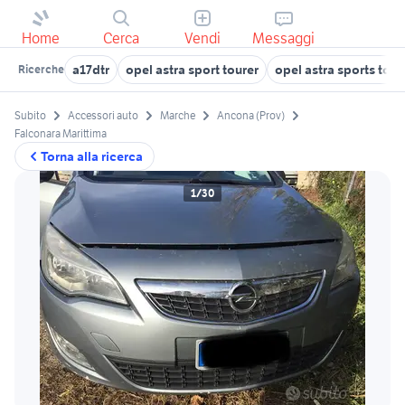
Home
Cerca
Vendi
Messaggi
a17dtr
opel astra sport tourer
opel astra sports tour
Ricerche
Subito
Accessori auto
Marche
Ancona (Prov)
Falconara Marittima
Torna alla ricerca
1/30