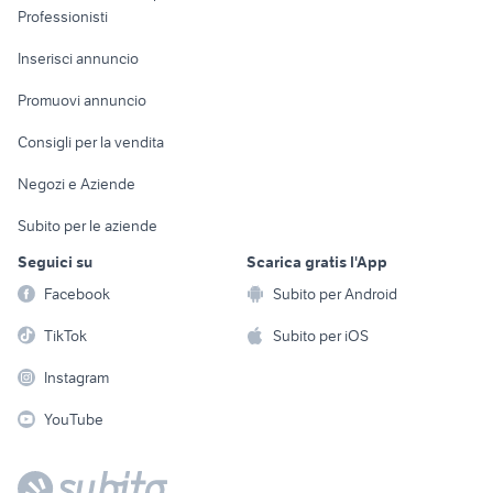
Informatica
Animali
Professionisti
Arredamento e
Console e
Accessori per
Casalinghi
Inserisci annuncio
Videogiochi
animali
Elettrodomestici
Promuovi annuncio
Audio/Video
Musica e Film
Giardino e Fai da te
Consigli per la vendita
Fotografia
Libri e Riviste
Abbigliamento e
Negozi e Aziende
Telefonia
Strumenti Musicali
Accessori
Subito per le aziende
Sports
Tutto per i bambini
Seguici su
Scarica gratis l'App
Biciclette
Facebook
Subito per Android
Collezionismo
TikTok
Subito per iOS
Instagram
YouTube