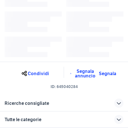
Segnala
Condividi
Segnala
annuncio
ID:
645040284
Ricerche consigliate
opel astra 2020
opel astra tuning
Tutte le categorie
turbina opel astra
opel astra gsi