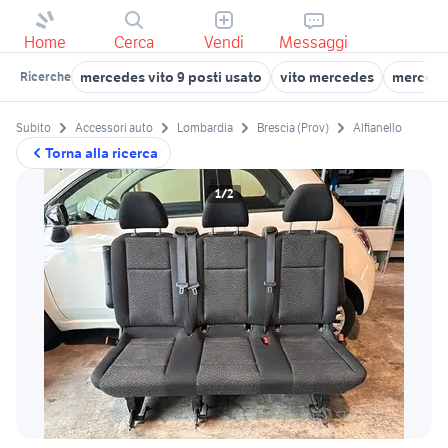
Home
Cerca
Vendi
Messaggi
mercedes vito 9 posti usato
vito mercedes
mercede
Ricerche
Subito
Accessori auto
Lombardia
Brescia (Prov)
Alfianello
Torna alla ricerca
1/2