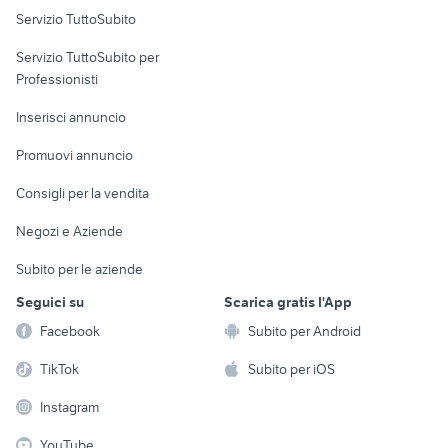
Servizio TuttoSubito
microcar auto
fiat doblo km 0
elettronica
per la casa e la
sports e hobby
auto usate chieti
Servizio TuttoSubito per
persona
auto solo passaggio Campania
Informatica
Animali
Professionisti
Arredamento e
Console e
Accessori per
Casalinghi
Inserisci annuncio
Videogiochi
animali
Elettrodomestici
Promuovi annuncio
Audio/Video
Musica e Film
Giardino e Fai da te
Consigli per la vendita
Fotografia
Libri e Riviste
Abbigliamento e
Negozi e Aziende
Telefonia
Strumenti Musicali
Accessori
Subito per le aziende
Sports
Tutto per i bambini
Seguici su
Scarica gratis l'App
Biciclette
Facebook
Subito per Android
Collezionismo
TikTok
Subito per iOS
Instagram
YouTube