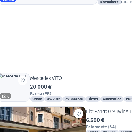
Rivenditore
GIGLI
Mercedes VITO
20.000 €
Parma
(
PR
)
6
Usato
05/2016
251000 Km
Diesel
Automatico
Eur
Fiat Panda 0.9 TwinA
6.500 €
Palomonte
(
SA
)