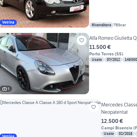
Vetrina
Rivenditore
TEScar
Alfa Romeo Giulietta Q
11.500 €
Porto Torres
(
SS
)
Usato
07/2012
14800
5
Mercedes Classe 
Neopatentat
12.500 €
Campi Bisenzio
(
F
Usato
02/2018
Vetrina