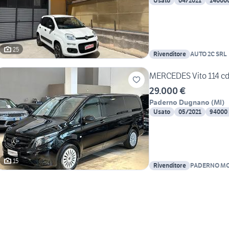
Usato
04/2021
14000
25
Rivenditore
AUTO 2C SRL
MERCEDES Vito 114 cdi 
29.000 €
Paderno Dugnano
(
MI
)
Usato
05/2021
94000
15
Rivenditore
PADERNO MO