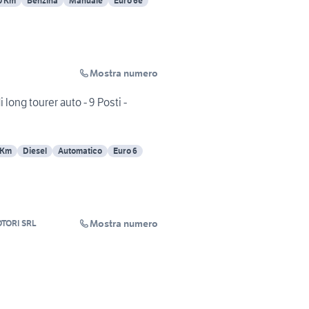
0 Km
Benzina
Manuale
Euro 6e
Mostra numero
long tourer auto - 9 Posti -
 Km
Diesel
Automatico
Euro 6
Mostra numero
TORI SRL