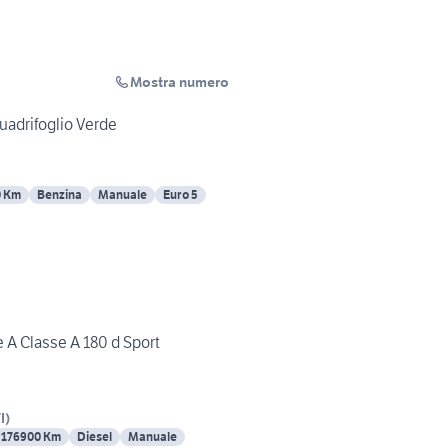
Mostra numero
uadrifoglio Verde
0 Km
Benzina
Manuale
Euro 5
A Classe A 180 d Sport
I
)
176900 Km
Diesel
Manuale