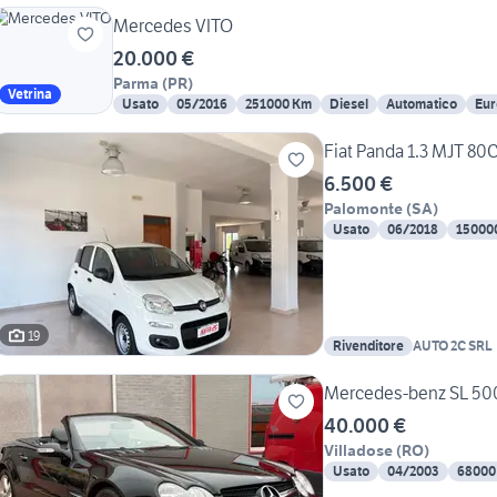
Mercedes VITO
20.000 €
Parma
(
PR
)
Vetrina
Usato
05/2016
251000 Km
Diesel
Automatico
Eur
Fiat Panda 1.3 MJT 80
6.500 €
Palomonte
(
SA
)
Usato
06/2018
15000
19
Rivenditore
AUTO 2C SRL
Mercedes-benz SL 500
40.000 €
Villadose
(
RO
)
Usato
04/2003
68000