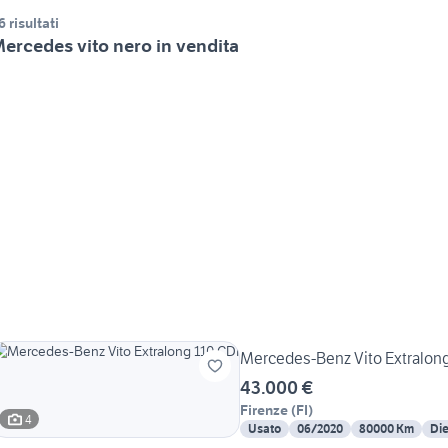
6 risultati
ercedes vito nero in vendita
Mercedes-Benz Vito Extralong
43.000 €
Firenze
(
FI
)
4
Usato
06/2020
80000 Km
Die