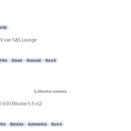
o 6b
CV van S&S Lounge
0 Km
Diesel
Manuale
Euro 6
Mostra numero
 600 Biturbo 5,5 v12
 Km
Benzina
Automatico
Euro 4