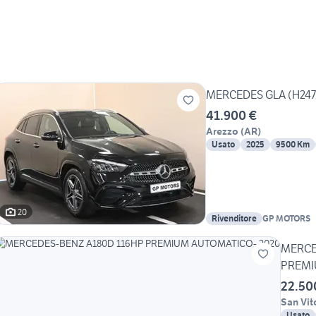
MERCEDES GLA (H247) 
41.900 €
Arezzo
(
AR
)
Usato
2025
9500 Km
20
Rivenditore
GP MOTORS
MERCE
PREMI
22.50
San Vit
Usato