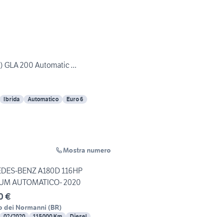
GLA 200 Automatic ...
Ibrida
Automatico
Euro 6
Mostra numero
DES-BENZ A180D 116HP
UM AUTOMATICO- 2020
0 €
o dei Normanni
(
BR
)
02/2020
115000 Km
Diesel