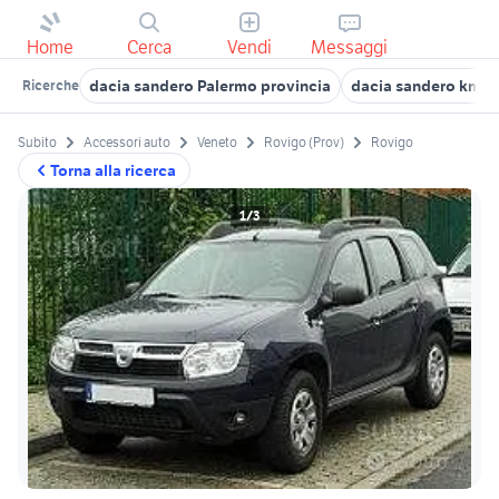
Home
Cerca
Vendi
Messaggi
dacia sandero Palermo provincia
dacia sandero km 0
Ricerche
Subito
Accessori auto
Veneto
Rovigo (Prov)
Rovigo
Torna alla ricerca
1/3